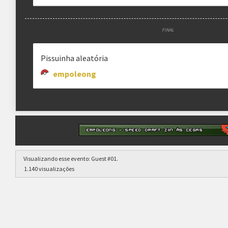
FINAL
Pissuinha aleatória
empoleong
Visualizando esse evento:
Guest #01
.
1.140 visualizações