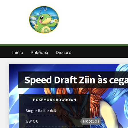
Início
Pokédex
Discord
Speed Draft Ziin às ceg
POKÉMON SHOWDOWN
Single Battle 6x6
BW OU
MODELOS