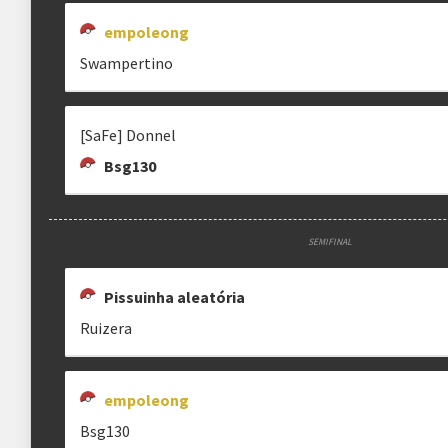
Rematches
Melhor de 1 (BO1)
empoleong
Swampertino
[!] Replays
É obrigatória a postagem dos replays de tod
[SaFe] Donnel
Estrutura das chaves
Bsg130
Etapa única
Chaves mata-mata
SEMIFINAL
Pissuinha aleatória
Ruizera
empoleong
Bsg130