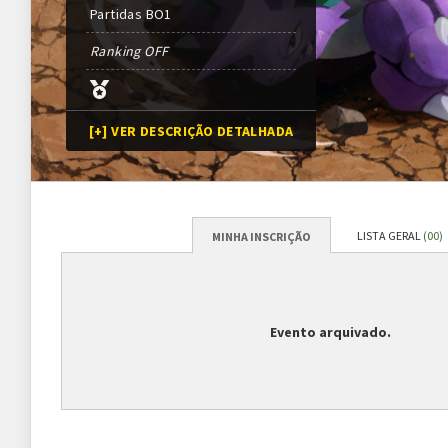
Partidas
BO
1
Ranking OFF
[+] VER DESCRIÇÃO DETALHADA
LISTA GERAL
(00)
MINHA INSCRIÇÃO
Programação
Abertura das inscrições
20/01/2024
às
16h00 (G
Evento arquivado.
Sorteio das chaves
20/01/2024 (previsão*)
*Conforme cronograma da 
Prazo para cada fase/rodada
45 minutos