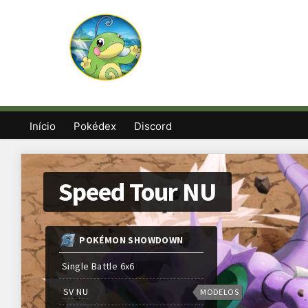
Início
Pokédex
Discord
Speed Tour NU
POKÉMON SHOWDOWN
Single Battle 6x6
SV NU
MODELOS