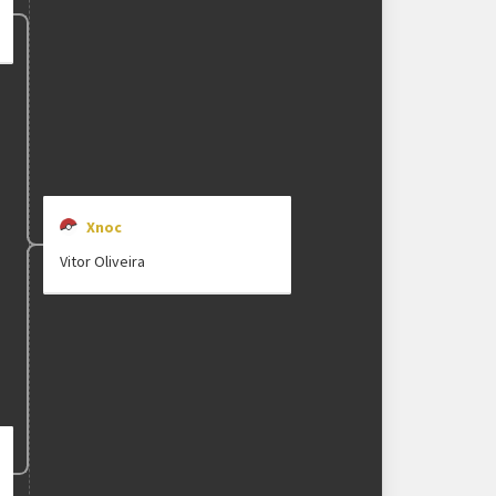
Xnoc
Vitor Oliveira