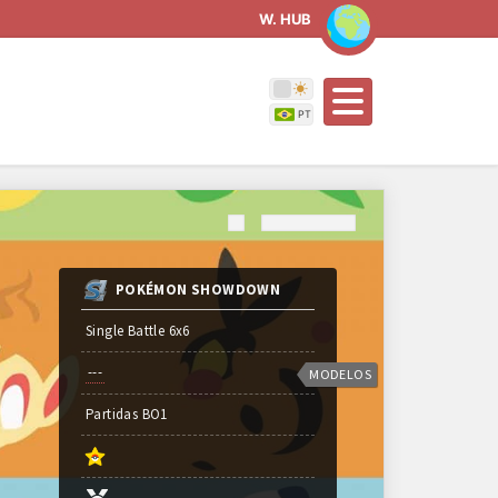
W. HUB
POKÉMON SHOWDOWN
Single Battle 6x6
---
MODELOS
Partidas
BO
1