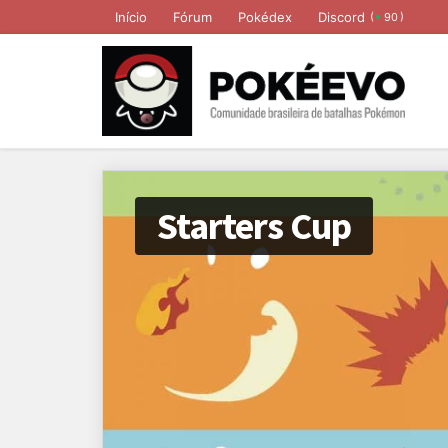
Início
Fórum
Pokédex
Discord
(
)
90
Starters Cup