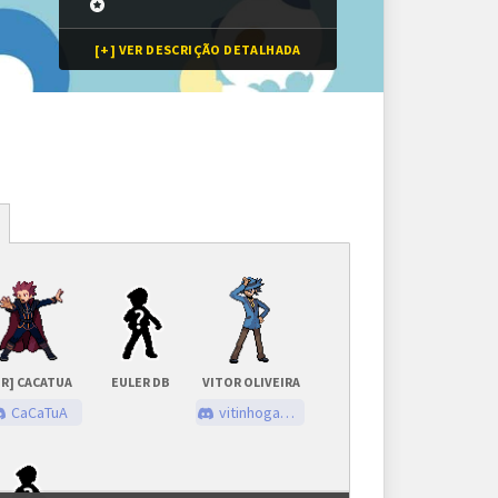
[+] VER DESCRIÇÃO DETALHADA
Inscrições
256 vagas
Inscrições encerradas
DR] CACATUA
EULER DB
VITOR OLIVEIRA
As inscrições serão feitas em um painel próprio.
CaCaTuA
vitinhogamerbr
Ele ficará visível após a abertura do torneio.