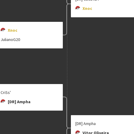
Xnoc
Xnoc
JulianoG20
CriSs'
[DR] Ampha
[DR] Ampha
Vitor Oliveira