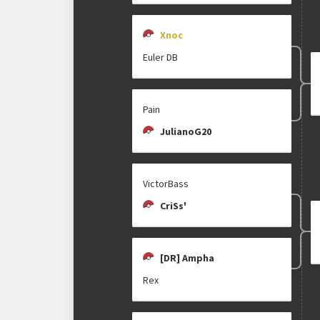
Xnoc
Euler DB
Pain
JulianoG20
VictorBass
CriSs'
[DR] Ampha
Rex