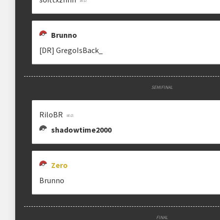
Brunno
[DR] GregoIsBack_
SEMIFINAL
RiloBR
shadowtime2000
Zero
Brunno
FINAL