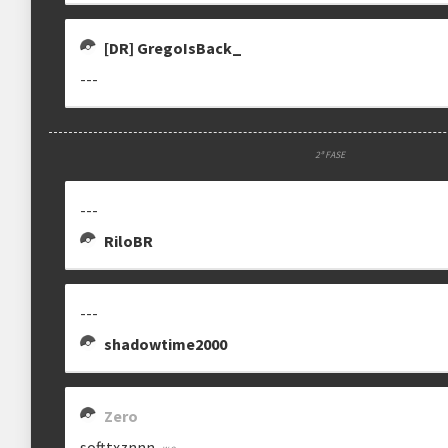
[DR] GregoIsBack_
Regra especial:
---
https://m.bulbapedia.bulbagarden.net/wiki/List_of_Pok%C
2ª FASE
clicando aqui
---
RiloBR
---
shadowtime2000
Zero
softtxznnn