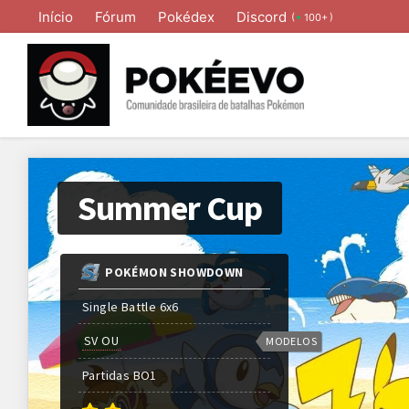
Início
Fórum
Pokédex
Discord
(
)
100+
Summer Cup
POKÉMON SHOWDOWN
Single Battle 6x6
SV OU
MODELOS
Partidas
BO
1