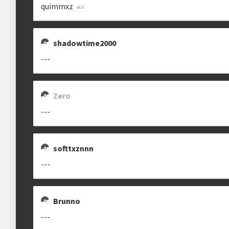
quimmxz
Estrutura das chaves
shadowtime2000
Etapa única
Chaves mata-mata
---
Maiores detalhes encontram-se na "
DESCRIÇÃO COMPLEMENTAR
" abaix
Zero
Ranking aplicado
---
Multiplicador
Pontuação x2
softtxznnn
Categoria
Geral
---
Brunno
---