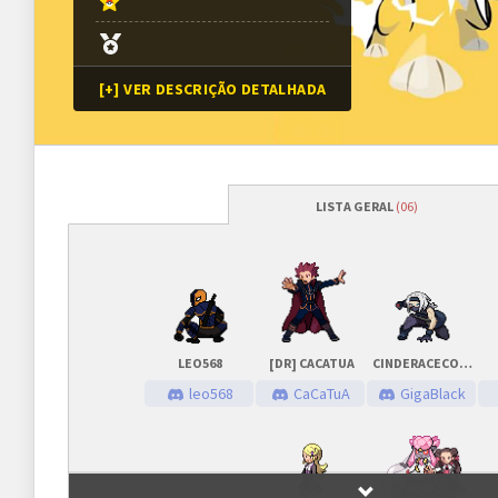
[+] VER DESCRIÇÃO DETALHADA
LISTA GERAL
(06)
Programação
Abertura das inscrições
28/08/2021
às
Sorteio das chaves
28/08/2021
às
LEO568
[DR] CACATUA
CINDERACECORINTIANO
Prazo para cada fase/rodada
45 minutos
leo568
CaCaTuA
GigaBlack
Inscrições