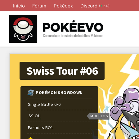
Início
Fórum
Pokédex
Discord
(
)
54
Swiss Tour #06
POKÉMON SHOWDOWN
Single Battle 6x6
SS OU
MODELOS
Partidas
BO
1