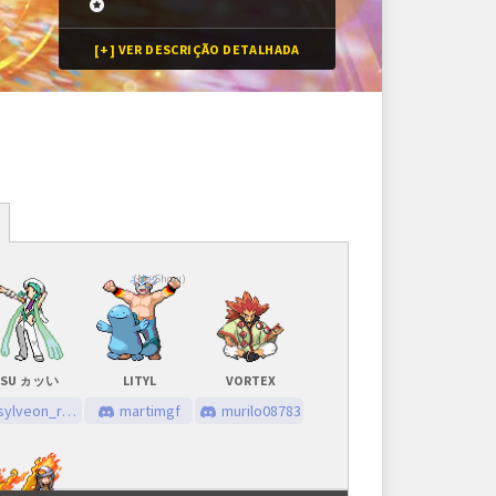
[+] VER DESCRIÇÃO DETALHADA
Inscrições
(No-Show)
256 vagas
Inscrições encerradas
SU ヵッい
LITYL
VORTEX
As inscrições serão feitas em um painel próprio.
sylveon_rsrs
martimgf
murilo08783
Ele ficará visível após a abertura do torneio.