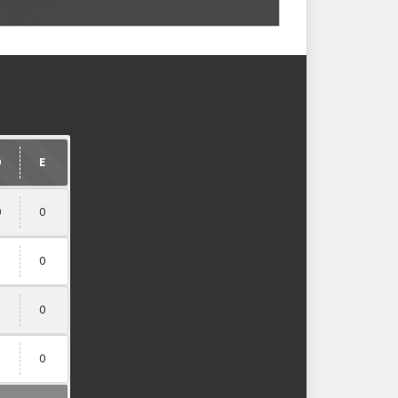
strutura das chaves
upo (suíço)
OUCARLOS
soucarlos_123
Ranking aplicado
1
D
E
0
0
1
0
1
0
1
0