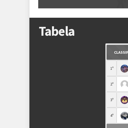
Regras
Plataforma
Pokémon Showdown
israel2004bv_257
Tabela
Formato
Single Battle 6x6
Metagame
SV OU
CLASSI
Rematches
Melhor de 1 (BO1)
1º
No-Show
Jogadores que receberem 2 WOs seg
2º
3º
4º