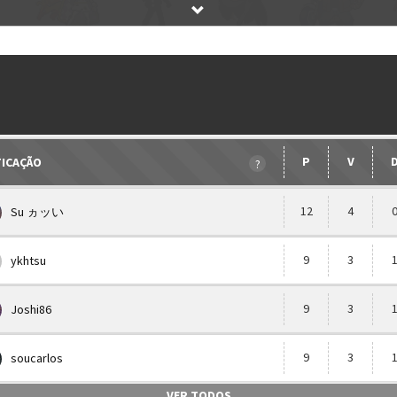
E
Etapa única
Chaves de gr
ISRAEL2004BV_25730
NASIR
PRESIDENTES4002
ELTONGGOK
LOCHANMEGA
S
30
ea_nassirr
presidentes4002
eltonggok
lochanmega
Multiplicador
Pontuação x
P
V
FICAÇÃO
?
Categoria
Swiss Tour
12
4
Su ヵッい
uidos serão desclassificados.
9
3
ykhtsu
clicando aqui
9
3
Joshi86
9
3
soucarlos
VER TODOS