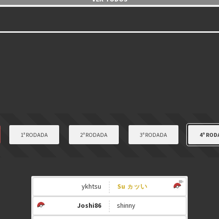
1ª RODADA
2ª RODADA
3ª RODADA
4ª ROD
ykhtsu
Su ヵッい
Joshi86
shinny