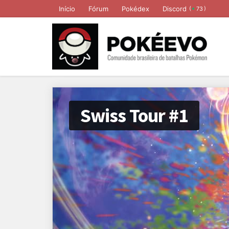
Início
Fórum
Pokédex
Discord
(
)
73
Swiss Tour #1