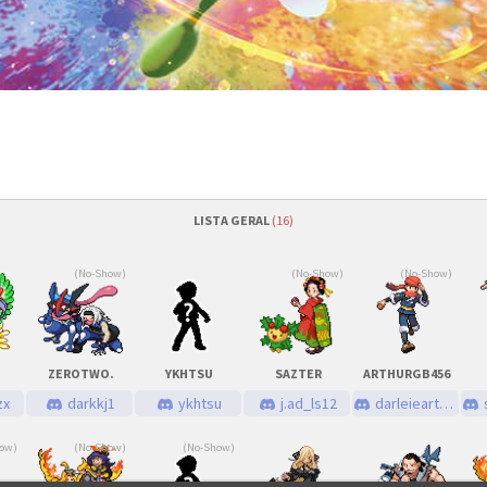
LISTA GERAL
(16)
(No-Show)
(No-Show)
(No-Show)
/2026
às
19h00 (GMT -3)
Quantidade de vagas
/2026
às
20h00 (GMT -3)
Status das inscrições
ZEROTWO.
YKHTSU
SAZTER
ARTHURGB456
nutos
Como se inscrever
zx
darkkj1
ykhtsu
j.ad_ls12
darleiearthur
ow)
(No-Show)
(No-Show)