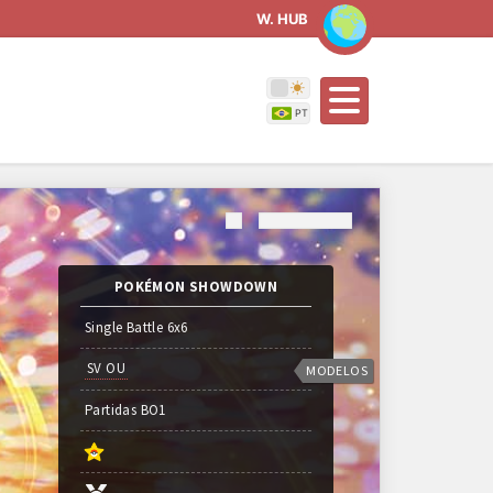
W. HUB
POKÉMON SHOWDOWN
Single Battle 6x6
SV OU
MODELOS
Partidas
BO
1