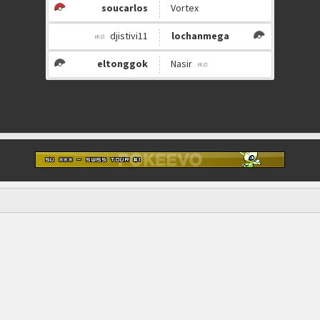
soucarlos
Vortex
djistivi11
lochanmega
eltonggok
Nasir