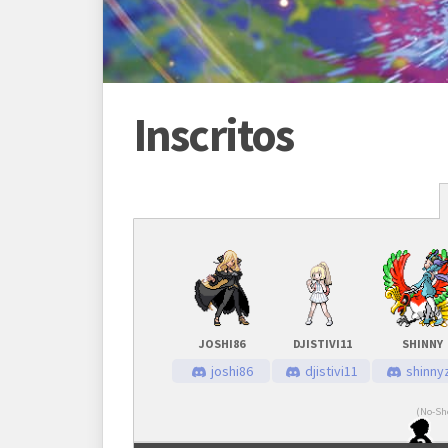
Inscritos
Programação
Abertura das inscrições
09/01
Sorteio das chaves
09/01
JOSHI86
DJISTIVI11
SHINNY
Prazo para cada fase/rodada
45 mi
joshi86
djistivi11
shinny
(No-Sh