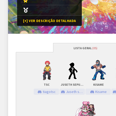
[+] VER DESCRIÇÃO DETALHADA
LISTA GERAL
(05)
Programação
Abertura das inscrições
15/01/2023
às
Sorteio das chaves
15/01/2023
às
TSC
JUSETH SEPULVEDA
KISAME
Prazo para cada fase/rodada
45 minutos
tiagotsc
Juseth sepulveda
Kisame
Inscrições