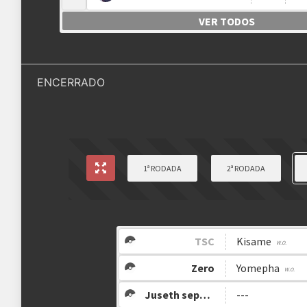
Estrutura das chaves
VER TODOS
Etapa única
Chaves de grupo (suíço)
ENCERRADO
Ranking aplicado
Multiplicador
Pontuação x1
Categoria
Swiss Tour
1ª RODADA
2ª RODADA
clicando aqui
TSC
Kisame
Zero
Yomepha
Juseth sepulveda
---