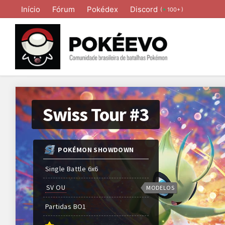
Início
Fórum
Pokédex
Discord
(
)
100+
Swiss Tour #3
POKÉMON SHOWDOWN
Single Battle 6x6
SV OU
MODELOS
Partidas
BO
1