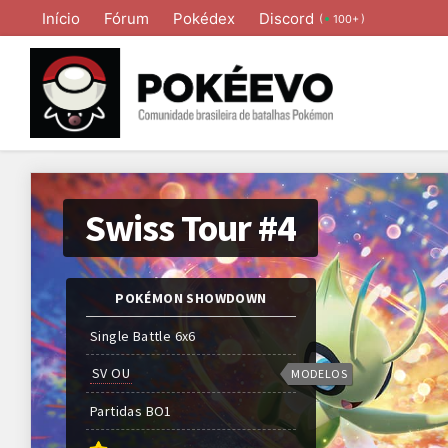
Início
Fórum
Pokédex
Discord
(
)
100+
Swiss Tour #4
POKÉMON SHOWDOWN
Single Battle 6x6
SV OU
MODELOS
Partidas
BO
1