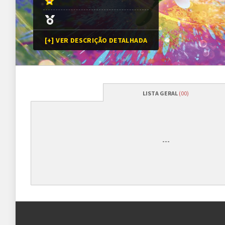
[+] VER DESCRIÇÃO DETALHADA
LISTA GERAL
(00)
Programação
Abertura das inscrições
17/01/2025
às
---
Sorteio das chaves
17/01/2025
às
Prazo para cada fase/rodada
45 minutos
Inscrições