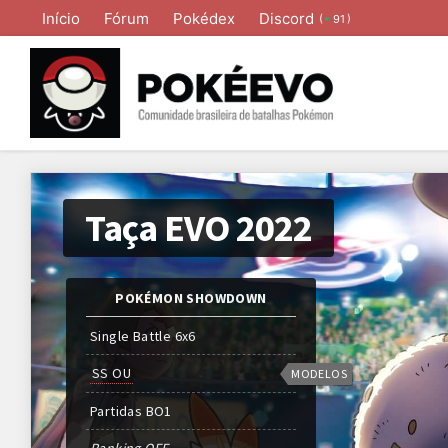
Início
Fórum
Pokédex
Discord
(
)
91
Taça EVO 2022
POKÉMON SHOWDOWN
Single Battle 6x6
SS OU
MODELOS
Partidas
BO
1