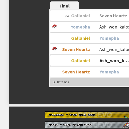
Final
Gallaniel
Seven Heartz
Premiação:
Yomepha
Ash_won_kalo
Gallaniel
Yomepha
Seven Heartz
Ash_won_kalo
Pontuação e Critérios de Desempate:
Gallaniel
Ash_won_kalos
Seven Heartz
Yomepha
[+] Detalhes