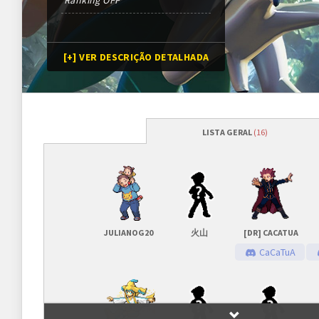
Ranking OFF
[+] VER DESCRIÇÃO DETALHADA
LISTA GERAL
(16)
Programação
Abertura das inscrições
24/06/2017
às
23h30 (G
Sorteio das chaves
01/07/2017 (previsão*)
*Conforme cronograma da 
JULIANOG20
火山
[DR] CACATUA
CaCaTuA
Prazo para cada fase/rodada
7 dias
Inscrições