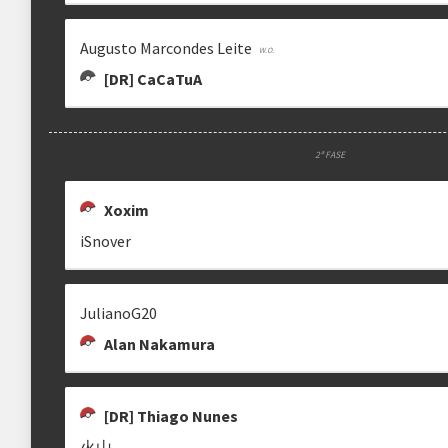
Augusto Marcondes Leite
[DR] CaCaTuA
2ª FASE
Xoxim
iSnover
JulianoG20
Alan Nakamura
[DR] Thiago Nunes
火山