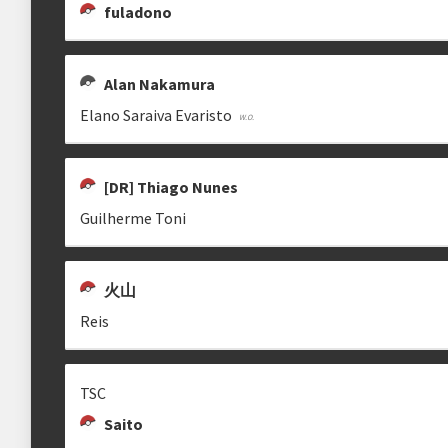
fuladono
Estrutura das chaves
Alan Nakamura
Etapa única
Chaves mata-mata
Elano Saraiva Evaristo
[DR] Thiago Nunes
clicando aqui
Guilherme Toni
火山
Reis
TSC
Saito