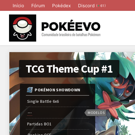
Início
Fórum
Pokédex
Discord
(
)
61
TCG Theme Cup #1
POKÉMON SHOWDOWN
Single Battle 6x6
---
MODELOS
Partidas
BO
1