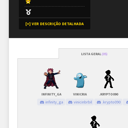
[+] VER DESCRIÇÃO DETALHADA
LISTA GERAL
(05)
Programação
Abertura das inscrições
21/09/2024
às
Sorteio das chaves
21/09/2024
às
INFINITY_GA
VINICRIA
.KRYPTO090
Prazo para cada fase/rodada
45 minutos
infinity_ga
vinicinbrbil
.krypto090
Inscrições