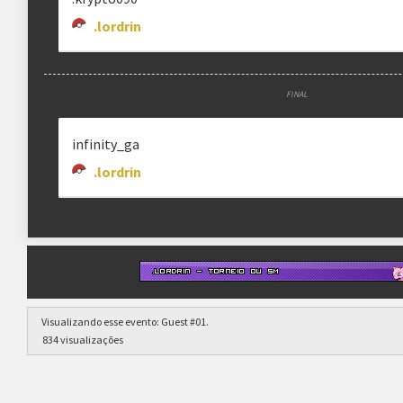
.lordrin
FINAL
infinity_ga
.lordrin
Visualizando esse evento:
Guest #01
.
834 visualizações