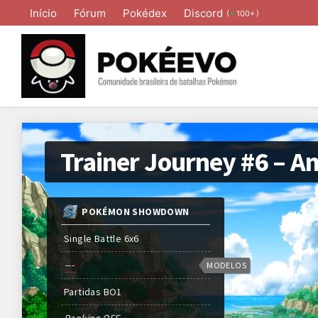
Início
Fórum
Pokédex
Discord
(
)
100+
POKÉMON SHOWDOWN
Single Battle 6x6
---
MODELOS
Partidas
BO
1