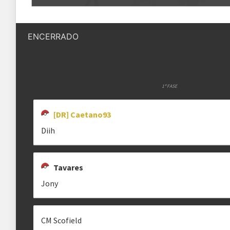
Quantidade de vagas
256 vagas
CM SCOFIELD
DOUGLAS
SEVEN HEARTZ
S
cmscofield
seven_heartz
ENCERRADO
Status das inscrições
Inscrições encerradas
Como se inscrever
As inscrições serão feitas em um 
Ele ficará visível após a abertura
1ª FASE
STARCHEF
DIIH
TAVARES
[DR] Caetano93
StarChef
Dih
Regras
Seravat
Diih
Plataforma
Pokémon Showdown
Formato
Tavares
Single Battle 6x6
Jony
[DR] CAETANO93
EULER DB
Metagame
---
[DR] Caetano93
Rematches
Melhor de 1 (BO1)
CM Scofield