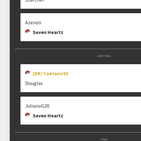
Azenzo
Seven Heartz
SEMIFINAL
[DR] Caetano93
Douglas
JulianoG20
Seven Heartz
FINAL