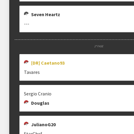
Seven Heartz
---
2ª FASE
[DR] Caetano93
Tavares
Sergio Cranio
Douglas
JulianoG20
StarChef