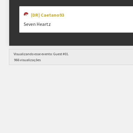
[DR] Caetano93
Seven Heartz
Visualizando esse evento:
Guest #01
.
966 visualizações