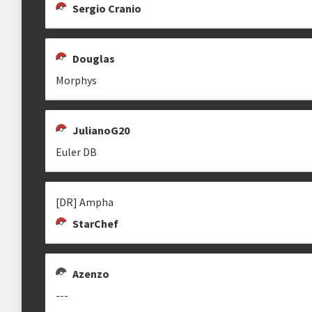
Sergio Cranio
Estrutura das chaves
Douglas
Etapa única
Chaves mata-mata
Morphys
JulianoG20
clicando aqui
Euler DB
[DR] Ampha
StarChef
Azenzo
---