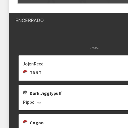
Quantidade de vagas
16 vagas
GOH
STARCHEF
DARK JIGGLYPUFF
typical30bastard
StarChef
Dark Jigglypuff
ENCERRADO
Status das inscrições
Inscrições encerradas
Como se inscrever
As inscrições serão feitas em um 
Ele ficará visível após a abertura
1ª FASE
HEV
JOHNY7XX
PIPPO
JojenReed
tonxav
Regras
pippo13
TDNT
Plataforma
Pokémon Showdown
Formato
Dark Jigglypuff
Single Battle 6x6
Pippo
SERAPHZ
COGAO
Metagame
SS Ubers
hackermanito
drjuliao
Rematches
Melhor de 3 (BO3)
Cogao