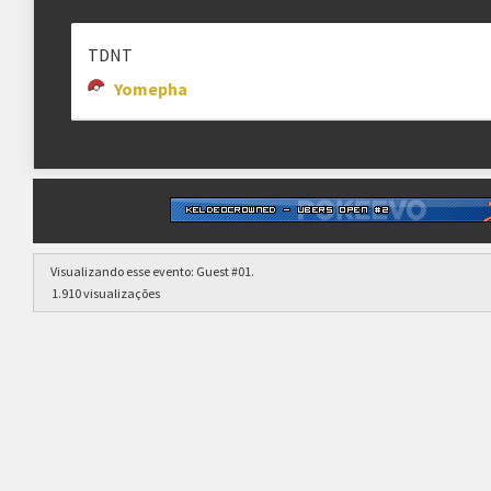
TDNT
Yomepha
Visualizando esse evento:
Guest #01
.
1.910 visualizações