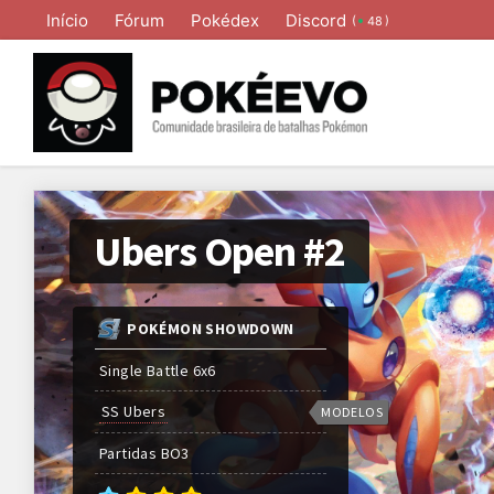
Início
Fórum
Pokédex
Discord
(
)
48
Ubers Open #2
POKÉMON SHOWDOWN
Single Battle 6x6
SS Ubers
MODELOS
Partidas
BO
3