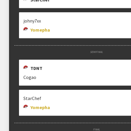
johny7xx
Yomepha
SEMIFINAL
TDNT
Cogao
StarChef
Yomepha
FINAL