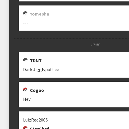
Yomepha
---
2ª FASE
TDNT
Dark Jigglypuff
Cogao
Hev
LuizRed2006
StarChef