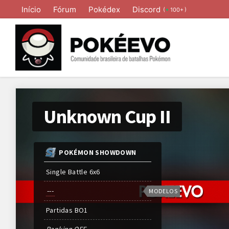
Início
Fórum
Pokédex
Discord
(
)
100+
Unknown Cup II
POKÉMON SHOWDOWN
Single Battle 6x6
---
MODELOS
Partidas
BO
1