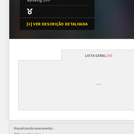
Ranking OFF
[+] VER DESCRIÇÃO DETALHADA
LISTA GERAL
(00)
Programação
Abertura das inscrições
01/01/2010
---
Sorteio das chaves
08/01/2010 (previsão*)
*Conforme cronograma da 
Prazo para cada fase/rodada
7 dias
Visualizando esse evento:
.
Inscrições