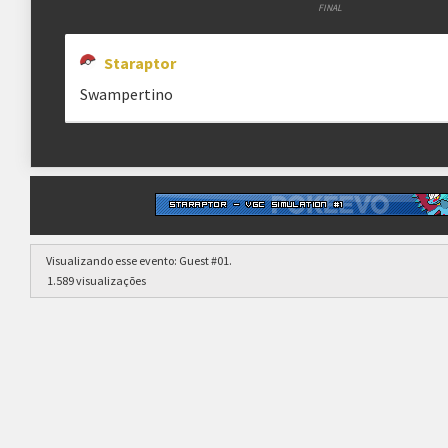
FINAL
VGC 2024 Reg F
Staraptor
Swampertino
Visualizando esse evento:
Guest #01
.
1.589 visualizações
"importable"