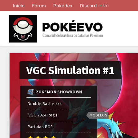
Início
Fórum
Pokédex
Discord
(
)
60
VGC Simulation #1
POKÉMON SHOWDOWN
Double Battle 4x4
VGC 2024 Reg F
MODELOS
Partidas
BO
3