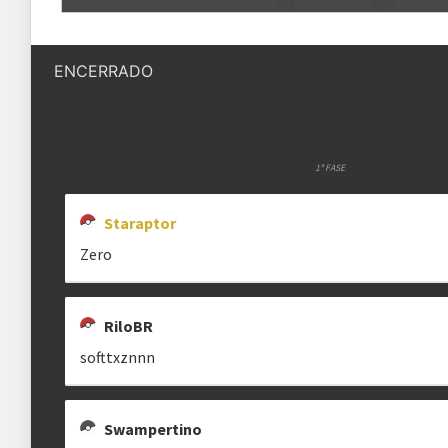
Quantidade de vagas
8 vagas
SWAMPERTINO
STARAPTOR
swampert_buenos
staraptor
ENCERRADO
Status das inscrições
Inscrições encerradas
Como se inscrever
As inscrições serão feitas em um 
Ele ficará visível após a abertura
1ª FASE
Staraptor
Regras
Zero
Plataforma
Pokémon Showdown
Formato
RiloBR
Double Battle 4x4
softtxznnn
Metagame
VGC 2024 Reg F
Rematches
Melhor de 3 (BO3)
Swampertino