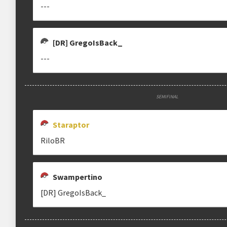
---
[!] Replays
É obrigatória a postagem dos replays de tod
[DR] GregoIsBack_
Estrutura das chaves
---
Etapa única
Chaves mata-mata
SEMIFINAL
Ranking aplicado
Staraptor
Multiplicador
Pontuação x4
RiloBR
Categoria
Geral
Swampertino
[DR] GregoIsBack_