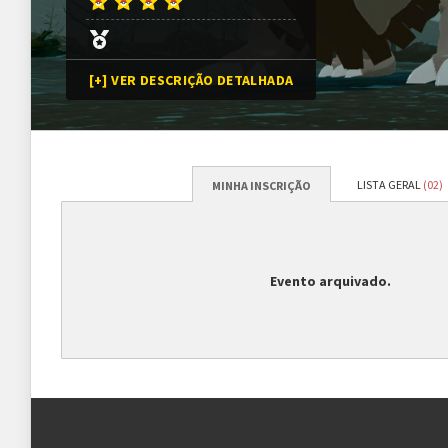
[+] VER DESCRIÇÃO DETALHADA
LISTA GERAL
(02)
MINHA INSCRIÇÃO
Programação
Abertura das inscrições
21/06/2023
às
19h00 (G
Evento arquivado.
Sorteio das chaves
25/06/2023
às
19h00* (
*Ou assim que todas as va
Prazo para cada fase/rodada
7 dias
Inscrições