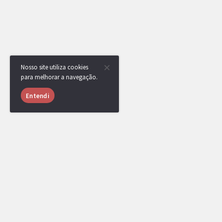
Nosso site utiliza cookies
para melhorar a navegação.
Entendi
RotomBot
Ops! O Tour não atingiu o mínimo de 04 inscritos e foi cancel