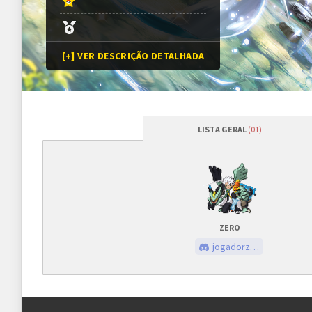
[+] VER DESCRIÇÃO DETALHADA
LISTA GERAL
(01)
Programação
Abertura das inscrições
17/02/2023
às
Sorteio das chaves
17/02/2023
às
ZERO
Prazo para cada fase/rodada
45 minutos
jogadorzero
Inscrições