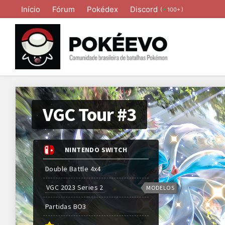
Início
Fórum
Pokédex
Discord
(
)
100+
VGC Tour #3
NINTENDO SWITCH
Double Battle 4x4
VGC 2023 Series 2
MODELOS
Partidas
BO
3