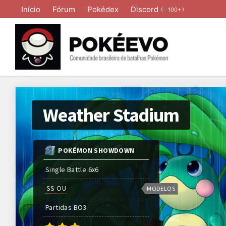
Início
Fórum
Pokédex
Discord
(
)
100+
Weather Stadium
POKÉMON SHOWDOWN
Single Battle 6x6
SS OU
MODELOS
Partidas
BO
3