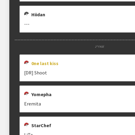
Regra especial:
Hiidan
---
clicando aqui
2ª FASE
0ne last kiss
[DR] Shoot
Yomepha
Eremita
StarChef
LiTe