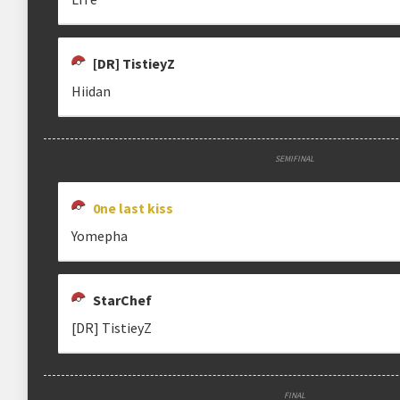
[DR] TistieyZ
Hiidan
SEMIFINAL
0ne last kiss
Yomepha
StarChef
[DR] TistieyZ
FINAL