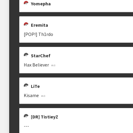
Yomepha
Estrutura das chaves
Eremita
Etapa única
Chaves mata-mata
[POP!] Th1rdo
Maiores detalhes encontram-se na "
DESCRIÇÃO COMPLEMENTAR
" abaix
StarChef
Ranking aplicado
Hax Believer
Multiplicador
Pontuação x3
LiTe
Categoria
Geral
Kisame
[DR] TistieyZ
---