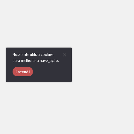
Nosso site utiliza cookies
para melhorar a navegação.
Entendi
USUÁRIOS ONLINE
973 usuários online nas últimas 24 horas (34 mem
educpt
,
yRenan
,
angolano
,
[DR] GregoIsBa