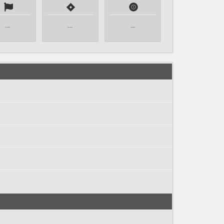
---
---
---