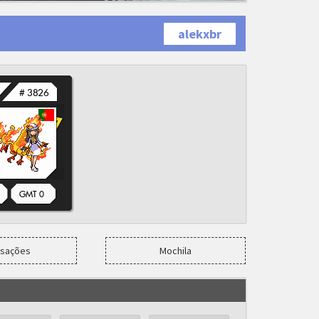
alekxbr
nsações
Mochila