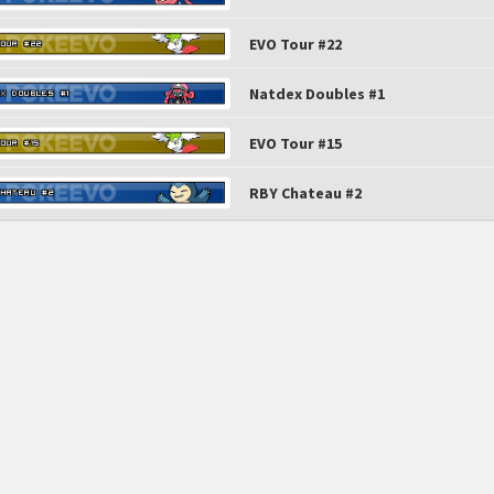
EVO Tour #22
Natdex Doubles #1
EVO Tour #15
RBY Chateau #2