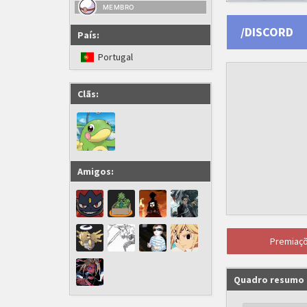
MEMBRO
/DISCORD
País:
Portugal
Clãs:
Amigos:
Premiaç
Quadro resumo