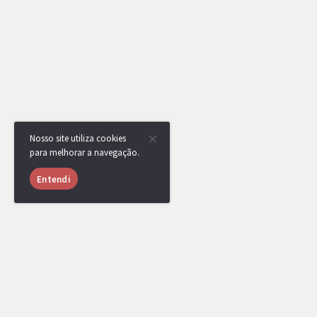
Nosso site utiliza cookies
para melhorar a navegação.
Entendi
USUÁRIOS ONLINE
1039 usuários online nas últimas 24 horas