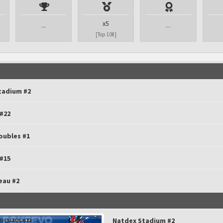
x5
---
---
[Top 108]
tadium #2
#22
oubles #1
#15
eau #2
Natdex Stadium #2