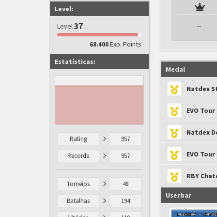
Level:
37
Level
---
Exp. Points
68.400
Estatísticas:
Medal
Natdex S
EVO Tour 
Natdex D
Rating
957
EVO Tour 
Recorde
957
RBY Chat
Torneios
48
Userbar
Batalhas
194