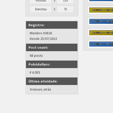
Vitórias
119
Derrotas
75
Registro:
Membro #3826
Desde 25/07/2022
Post count:
68 posts
Pokédollars:
₽ 6.955
Última atividade:
4 meses atrás