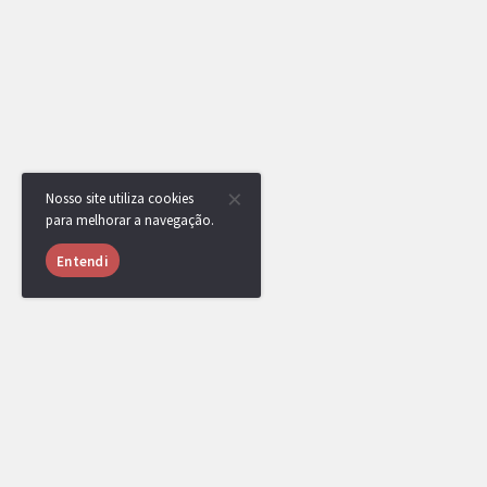
Nosso site utiliza cookies
para melhorar a navegação.
Entendi
USUÁRIOS ONLINE
1030 usuários online nas últimas 24 horas (35 me
JP3011
,
vinicria
,
[DR] CaCaTuA
,
Jeidel
,
Sale