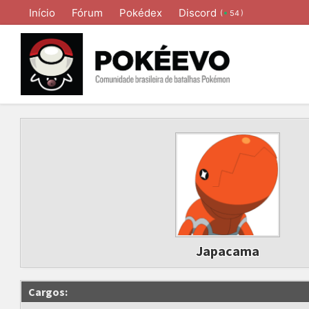
Início
Fórum
Pokédex
Discord
(
)
54
Japacama
Cargos: