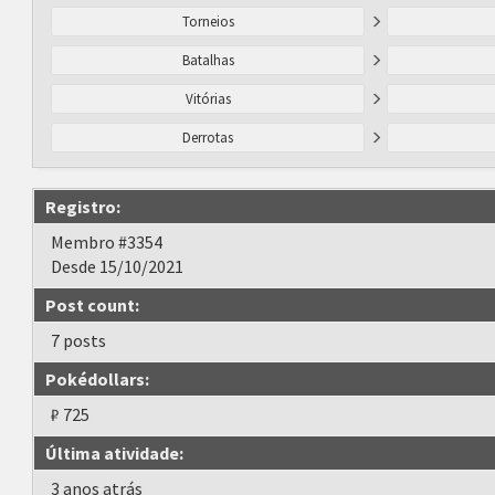
Torneios
Batalhas
Vitórias
Derrotas
Registro:
Membro #3354
Desde 15/10/2021
Post count:
7 posts
Pokédollars:
₽ 725
Última atividade:
3 anos atrás