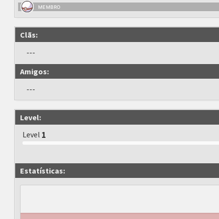
MEMBRO
Clãs:
---
Amigos:
---
Level:
Level
1
Estatísticas: