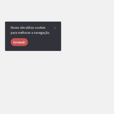
Nosso site utiliza cookies
para melhorar a navegação.
Entendi
USUÁRIOS ONLINE
785 usuários online nas últimas 24 horas (29 mem
Mafrazinho
,
[DR] CaCaTuA
,
TSC
,
JP3011
,
pedropupp
,
Al-kun
,
[DR] GregoIsBack_
,
l
mipc
,
djistivi11
,
[DR] Thiago Nunes
,
Minate
Shadowfi
,
T.tony
,
Sales Royal
,
deedzin
,
[