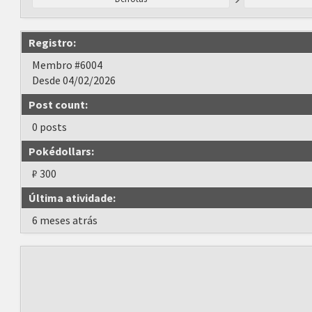
Registro:
Membro #6004
Desde 04/02/2026
Post count:
0 posts
Pokédollars:
₽ 300
Última atividade:
6 meses atrás