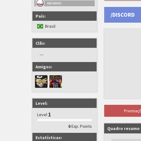
MEMBRO
/DISCORD
País:
Brasil
Clãs:
---
Amigos:
Level:
Premiaç
1
Level
Exp. Points
0
Quadro resumo
Estatísticas: