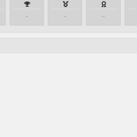
---
---
---