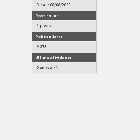
Desde 08/08/2023
Post count:
1 posts
Pokédollars:
₽ 375
Última atividade:
2 anos atrás