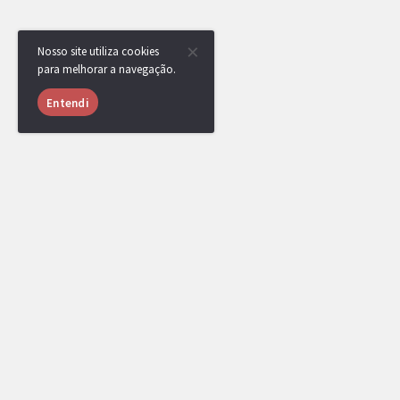
Nosso site utiliza cookies
para melhorar a navegação.
Entendi
USUÁRIOS ONLINE
1056 usuários online nas últimas 24 horas
Klamas
,
TSC
,
lcalvex
,
LiTe
,
qzz
,
Sha
xocdiaink1
,
Rixk
,
[DR] Dugtrio Is Brok
baldi
,
T.tony
,
djistivi11
e
yRenan
.
[Administrador]
[Top Rank]
[Líder de Clã