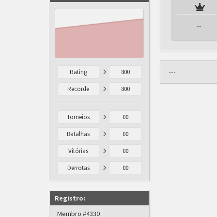
---
---
Rating
800
Recorde
800
Torneios
00
Batalhas
00
Vitórias
00
Derrotas
00
Registro:
Membro #4330