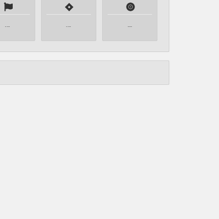
---
---
---