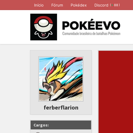
Início
Fórum
Pokédex
Discord
(
)
88
ferberflarion
Cargos: