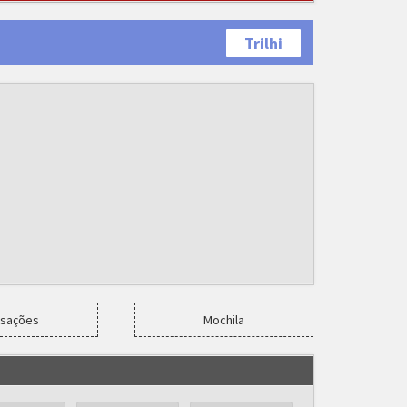
Trilhi
nsações
Mochila