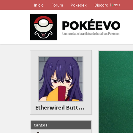
Início
Fórum
Pokédex
Discord
(
)
99
Etherwired Butterfly
Cargos: