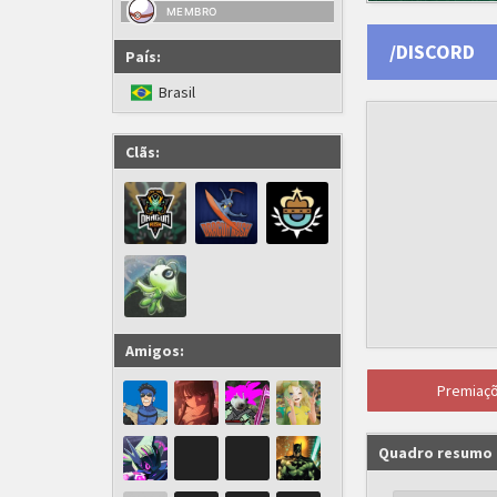
MEMBRO
/DISCORD
País:
Brasil
Clãs:
Amigos:
Premiaç
Quadro resumo