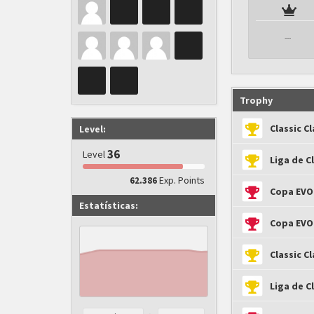
---
Trophy
Classic C
Level:
36
Level
Liga de C
Exp. Points
62.386
Copa EVO
Estatísticas:
Copa EVO
Classic C
Liga de C