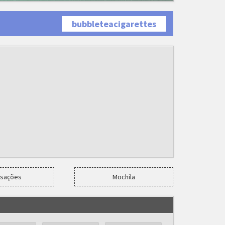
bubbleteacigarettes
nsações
Mochila