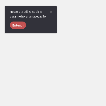
Nosso site utiliza cookies
para melhorar a navegação.
Entendi
USUÁRIOS ONLINE
1011 usuários online nas últimas 24 horas
yRenan
,
angolano
,
[DR] GregoIsBack_
,
srn
,
[DR] BGDZ
,
Jeidel
,
zxcaliari
,
yKyze
Shadowfi
,
qzz
,
Minatevis
,
hijokah
,
T.to
[Administrador]
[Top Rank]
[EPL Cap]
[