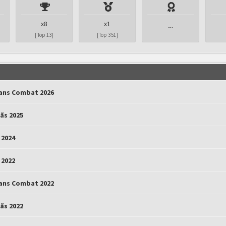
x8
x1
---
[Top 13]
[Top 351]
lans Combat 2026
lãs 2025
 2024
 2022
lans Combat 2022
lãs 2022