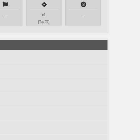
x1
---
---
[Top 79]