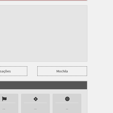
nsações
Mochila
---
---
---