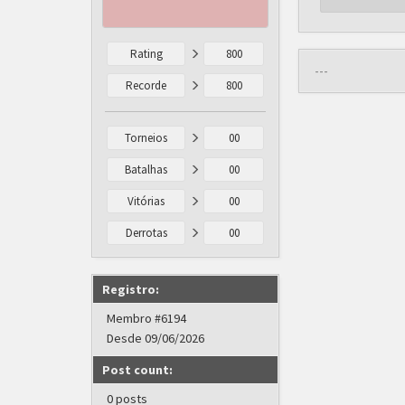
Rating
800
---
Recorde
800
Torneios
00
Batalhas
00
Vitórias
00
Derrotas
00
Registro:
Membro #6194
Desde 09/06/2026
Post count:
0 posts