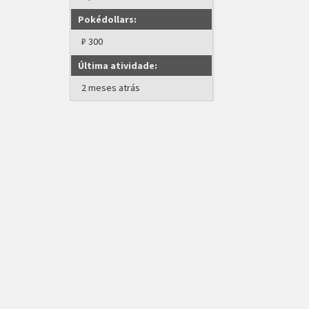
Pokédollars:
₽ 300
Última atividade:
2 meses atrás