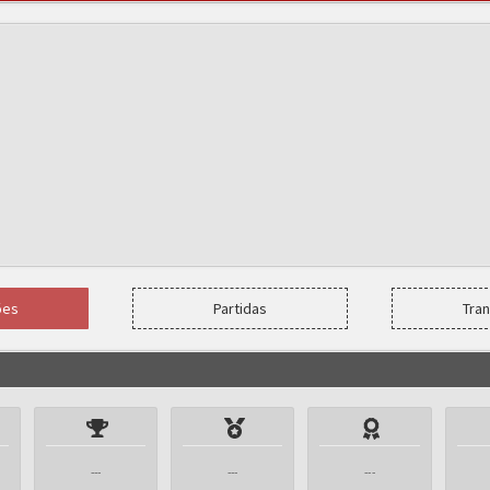
ões
Partidas
Tra
---
---
---