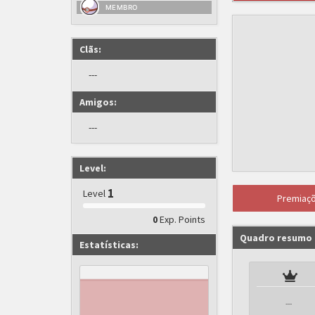
MEMBRO
Clãs:
---
Amigos:
---
Level:
1
Level
Premiaç
Exp. Points
0
Quadro resumo
Estatísticas:
---