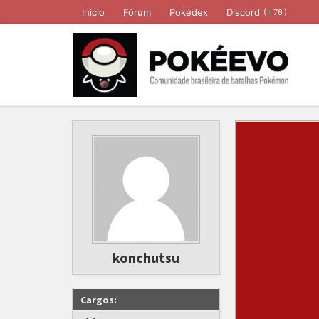
Início
Fórum
Pokédex
Discord
(
)
76
konchutsu
Cargos: