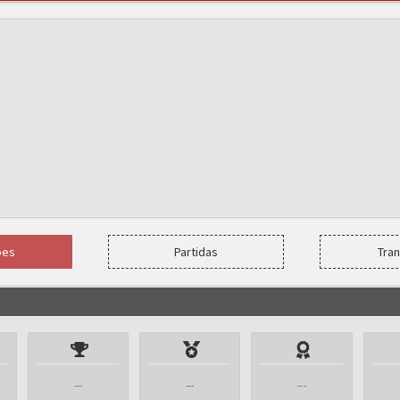
ões
Partidas
Tra
---
---
---