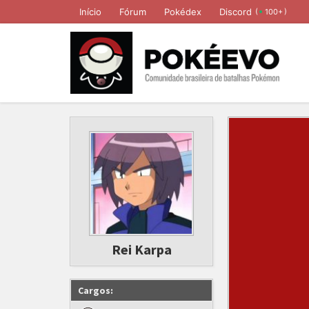
Início
Fórum
Pokédex
Discord
(
)
100+
Rei Karpa
Cargos: