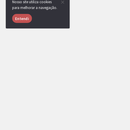
Nosso site utiliza cookies
para melhorar a navegação.
Entendi
USUÁRIOS ONLINE
1072 usuários online nas últimas 24 horas
LiTe
,
lcalvex
,
Hiidan
,
Zero
,
Klamas
,
TS
vinicria
,
[DR] Thiago Nunes
,
Mafrazinh
Rixk
,
Minatevis
,
andrefurry
,
banpool
,
Ze
[Administrador]
[Top Rank]
[Líder de Clã
ANIVERSARIANTES
Parabéns ao aniversariante do dia!