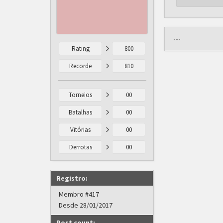
---
Rating
800
Recorde
810
Torneios
00
Batalhas
00
Vitórias
00
Derrotas
00
Registro:
Membro #417
Desde 28/01/2017
Post count: