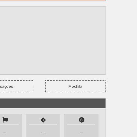
nsações
Mochila
---
---
---