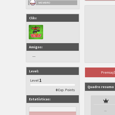
MEMBRO
Clãs:
Amigos:
---
Level:
Premiaç
1
Level
Quadro resumo
Exp. Points
0
Estatísticas:
---