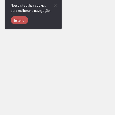
Nosso site utiliza cookies
para melhorar a navegação.
Entendi
USUÁRIOS ONLINE
998 usuários online nas últimas 24 horas (33 mem
xocdiaink1
,
djistivi11
,
yRenan
,
educpt
GregoIsBack_
,
Ninja Caro
,
TSC
,
vinicria
,
L
pedropupp
,
Mafrazinho
,
lcalvex
,
Aoi_happy
[DR] BGDZ
,
Jeidel
,
zxcaliari
,
yKyzerzzx
,
[D
LiTe
,
ZeroTwo.
,
bezin123__26220
,
onl
doso749
,
Klamas
,
[DR] TistieyZ
,
Shadowfi
e