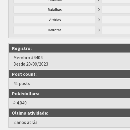
Batalhas
Vitórias
Derrotas
Registro:
Membro #4404
Desde 20/09/2023
Post count:
41 posts
Pokédollars:
₽ 4.040
Última atividade:
2 anos atrás