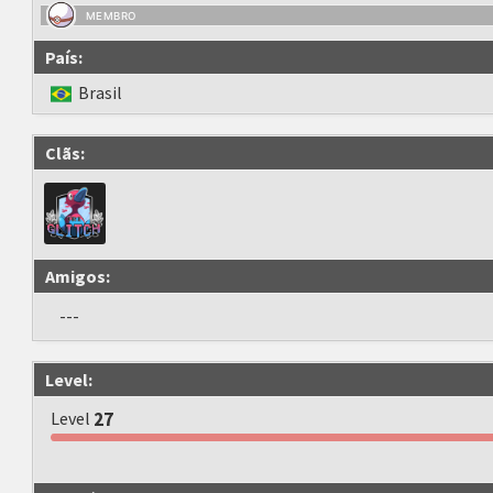
MEMBRO
País:
Brasil
Clãs:
Amigos:
---
Level:
Level
27