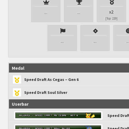
x2
---
---
[Top 229]
---
---
--
Medal
Speed Draft As Cegas – Gen 6
Speed Draft Soul Silver
Userbar
Speed Draft
Speed Draft