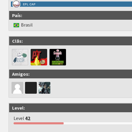
EPL CAP
País:
Brasil
Clãs:
Amigos:
Level:
Level
42