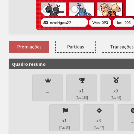
Premiações
Partidas
Transações
Quadro resumo
x1
x9
---
[Top 185]
[Top 49]
x1
x3
--
[Top 78]
[Top 47]