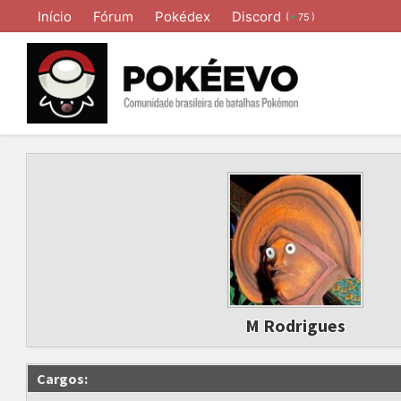
Início
Fórum
Pokédex
Discord
(
)
75
M Rodrigues
Cargos: