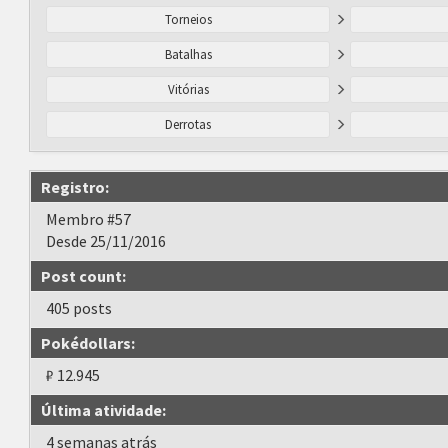
Torneios
Batalhas
Vitórias
Derrotas
Registro:
Membro #57
Desde 25/11/2016
Post count:
405 posts
Pokédollars:
₽ 12.945
Última atividade:
4 semanas atrás