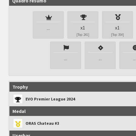
Quadro resumo
x1
x1
---
[Top 241]
[Top 354]
---
---
--
Trophy
EVO Premier League 2024
Medal
ORAS Chateau #3
Userbar