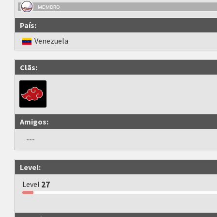
MEMBRO
País:
Venezuela
Clãs:
Amigos:
---
Level:
Level
27