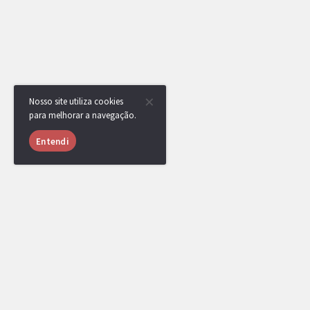
Nosso site utiliza cookies
para melhorar a navegação.
Entendi
USUÁRIOS ONLINE
997 usuários online nas últimas 24 horas (34 mem
xocdiaink1
,
djistivi11
,
yRenan
,
educpt
GregoIsBack_
,
Ninja Caro
,
TSC
,
vinicria
,
L