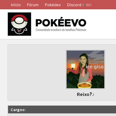
Início
Fórum
Pokédex
Discord
(
)
52
Reixo‽♪
Cargos: