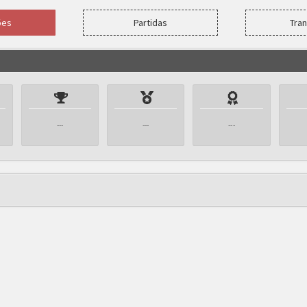
ões
Partidas
Tra
---
---
---