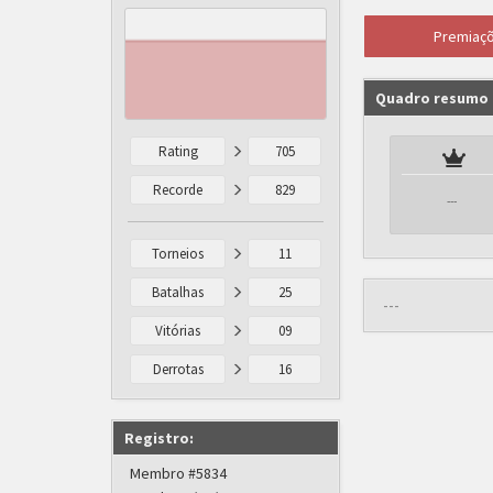
Premiaç
Quadro resumo
Rating
705
Recorde
829
---
Torneios
11
Batalhas
25
---
Vitórias
09
Derrotas
16
Registro:
Membro #5834