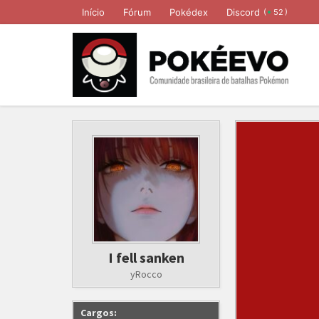
Início
Fórum
Pokédex
Discord
(
)
52
I fell sanken
yRocco
Cargos: