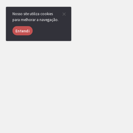
Nosso site utiliza cookies
para melhorar a navegação.
Entendi
USUÁRIOS ONLINE
956 usuários online nas últimas 24 horas 
educpt
,
yRenan
,
angolano
,
[DR] Grego
CaCaTuA
,
srn
,
[DR] BGDZ
,
Jeidel
,
zxca
[DR] TistieyZ
,
Shadowfi
,
qzz
e
Minatevi
[Administrador]
[Top Rank]
[EPL Cap]
[
ANIVERSARIANTES