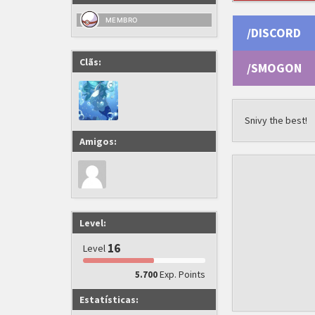
MEMBRO
/DISCORD
Clãs:
/SMOGON
Snivy the best!
Amigos:
Level:
16
Level
Exp. Points
5.700
Estatísticas: