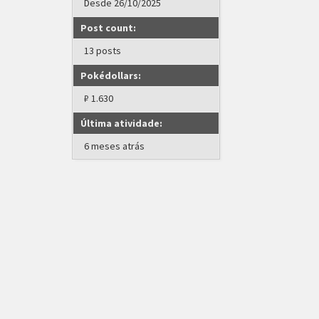
Desde 26/10/2025
Post count:
13 posts
Pokédollars:
₽ 1.630
Última atividade:
6 meses atrás