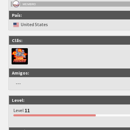
MEMBRO
País:
United States
Clãs:
Amigos:
---
Level:
Level
11