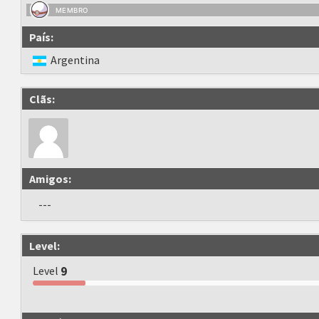
MEMBRO
País:
Argentina
Clãs:
Amigos:
---
Level:
Level
9