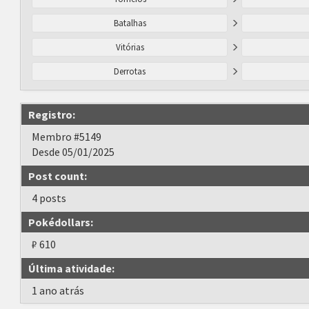
Batalhas
Vitórias
Derrotas
Registro:
Membro #5149
Desde 05/01/2025
Post count:
4 posts
Pokédollars:
₽ 610
Última atividade:
1 ano atrás