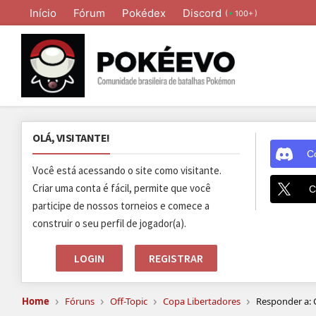
Início
Fórum
Pokédex
Discord
(
)
100+
OLÁ, VISITANTE!
C
Você está acessando o site como visitante.
Criar uma conta é fácil, permite que você
C
participe de nossos torneios e comece a
construir o seu perfil de jogador(a).
LOGIN
REGISTRAR
›
›
›
›
Home
Fóruns
Off-Topic
Copa Libertadores
Responder a: 