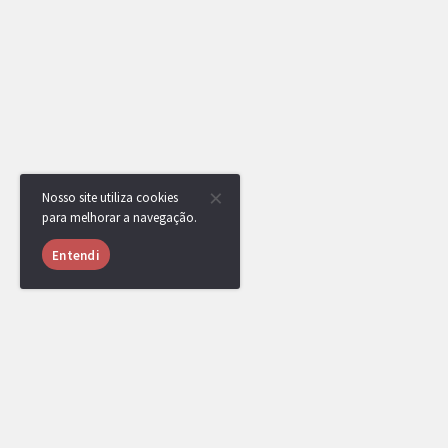
Nosso site utiliza cookies
para melhorar a navegação.
Entendi
USUÁRIOS ONLINE
1054 usuários online nas últimas 24 horas (41 me