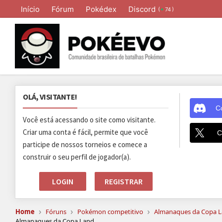
Início
Fórum
Pokédex
Discord
(
)
74
OLÁ, VISITANTE!
C
Você está acessando o site como visitante.
Criar uma conta é fácil, permite que você
C
participe de nossos torneios e comece a
construir o seu perfil de jogador(a).
LOGIN
REGISTRAR
›
›
›
Home
Fóruns
Pokémon competitivo
Almanaques da Copa 
Almanaques da Copa Land