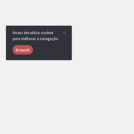
Nosso site utiliza cookies
para melhorar a navegação.
Entendi
[DR] Caetano93
MEMBRO
07/09/2020 às
00:13
Dando prazo extra pro ultimo game da final.