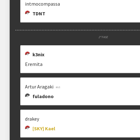
intmocompassa
TDNT
2ª FASE
k3nix
Eremita
Artur Aragaki
fuladono
drakey
[SKY] Kael