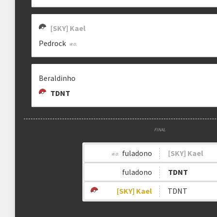
[SKY] Kael
Pedrock
Beraldinho
TDNT
FINAL
fuladono
[SKY] Kael
fuladono
TDNT
[SKY] Kael
TDNT