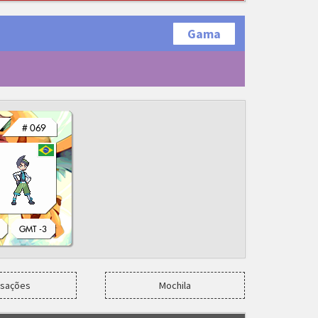
Gama
nsações
Mochila