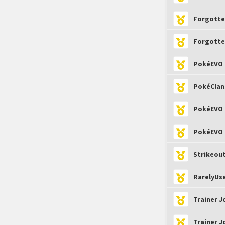
Forgotte
Forgotte
PokéEVO C
PokéClan
PokéEVO 
PokéEVO 
Strikeou
RarelyUse
Trainer J
Trainer J