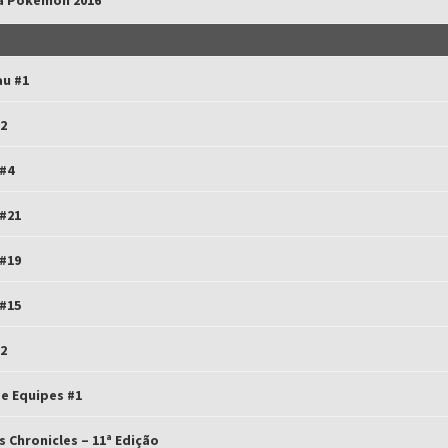
ga Pokémon 2016
au #1
2
#4
#21
#19
#15
2
e Equipes #1
 Chronicles – 11ª Edição