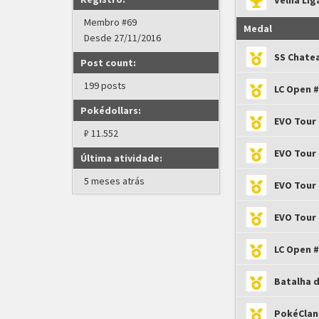
Velha Li
Membro #69
Medal
Desde 27/11/2016
SS Chate
Post count:
199 posts
LC Open #
Pokédollars:
EVO Tour 
₽ 11.552
EVO Tour 
Última atividade:
5 meses atrás
EVO Tour 
EVO Tour 
LC Open #
Batalha d
PokéClans