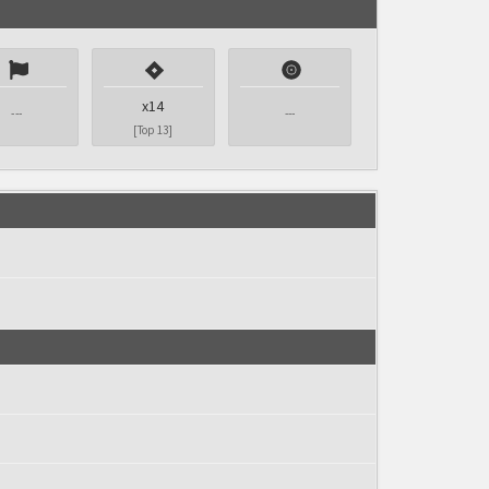
x14
---
---
[Top 13]