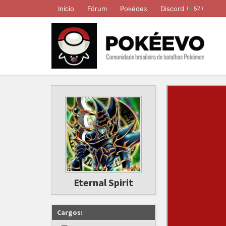
Início
Fórum
Pokédex
Discord
(
)
57
Eternal Spirit
Cargos: