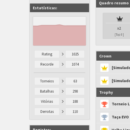
Quadro resumo
Estatísticas:
x2
[Top 8]
Rating
1025
Crown
Recorde
1074
[Simulado
[Simulado
Torneios
63
Batalhas
298
Trophy
Vitórias
188
Torneio L
Derrotas
110
Taça EVO 
Registro: