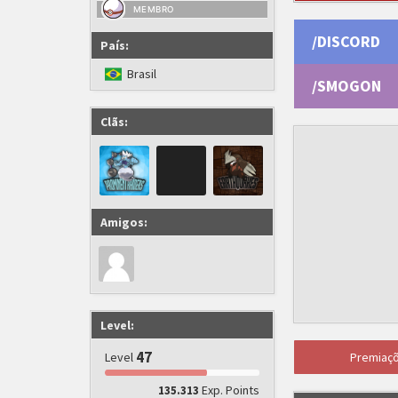
MEMBRO
/DISCORD
País:
Brasil
/SMOGON
Clãs:
Amigos:
Level:
47
Level
Premiaç
Exp. Points
135.313