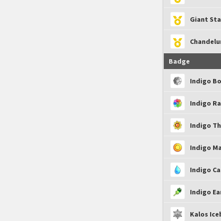
Giant St
Chandelur
Badge
Indigo B
Indigo R
Indigo T
Indigo M
Indigo C
Indigo E
Kalos Ic