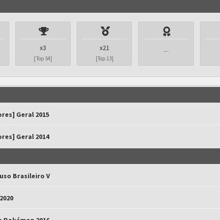
x3
x21
---
[Top 54]
[Top 13]
res] Geral 2015
res] Geral 2014
uso Brasileiro V
2020