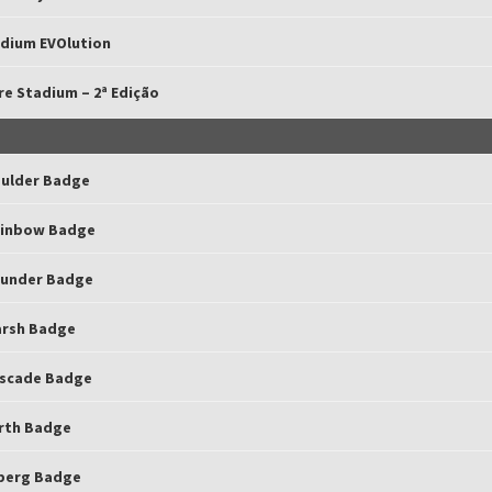
adium EVOlution
e Stadium – 2ª Edição
oulder Badge
ainbow Badge
hunder Badge
arsh Badge
ascade Badge
arth Badge
eberg Badge