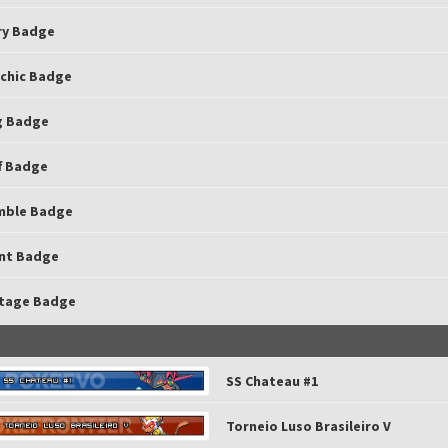
ry Badge
ychic Badge
g Badge
ff Badge
mble Badge
ant Badge
ltage Badge
SS Chateau #1
Torneio Luso Brasileiro V