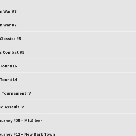
n War #8
n War #7
lassics #5
s Combat #5
Tour #16
Tour #14
t Tournament IV
d Assault IV
ourney #25 – Mt.Silver
ourney #12 – New Bark Town