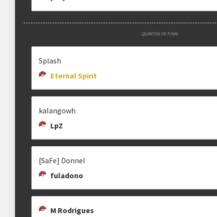
QUARTAS DE FINAL
Splash
Eternal Spirit
kalangowh
LpZ
[SaFe] Donnel
fuladono
M Rodrigues