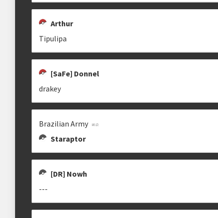
Arthur
Tipulipa
[SaFe] Donnel
drakey
Brazilian Army
Staraptor
[DR] Nowh
---