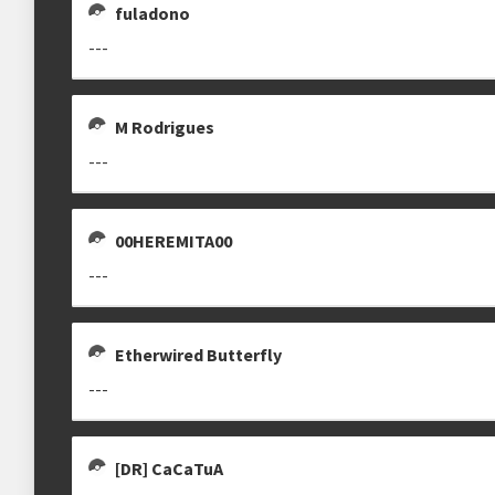
fuladono
---
M Rodrigues
---
00HEREMITA00
---
Etherwired Butterfly
---
[DR] CaCaTuA