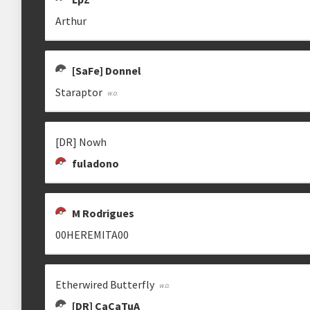
Arthur
[SaFe] Donnel
Staraptor
[DR] Nowh
fuladono
M Rodrigues
00HEREMITA00
Etherwired Butterfly
[DR] CaCaTuA