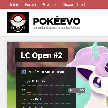
Início
Fórum
Pokédex
Discord
(
)
55
LC Open #2
POKÉMON SHOWDOWN
Single Battle 6x6
SS LC
MODELOS
Partidas
BO
3