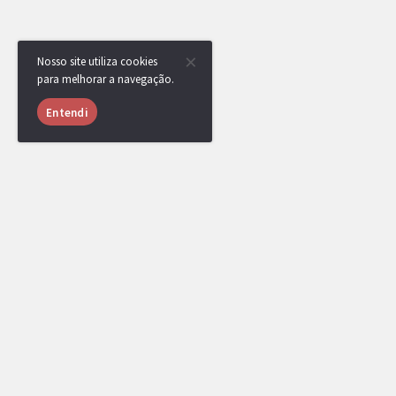
Nosso site utiliza cookies
para melhorar a navegação.
Entendi
RotomBot
NPC
22/07/2020 às
09:38
Eternal Spirit venceu a competição, parabéns!
Uma medalha foi adicionada a seu perfil.