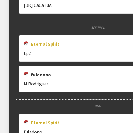
[DR] CaCaTuA
SEMIFINAL
Eternal Spirit
LpZ
fuladono
M Rodrigues
FINAL
Eternal Spirit
fuladono