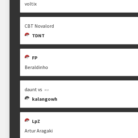
voltix
Estrutura das chaves
00HEREMITA00
[SAFE] REZ
[SAFE] DONNEL
CBT Novalord
Etapa única
Chaves mata-mata
00heremita00.
sntrez
donnyatelo
TDNT
Ranking aplicado
FP
Multiplicador
Pontuação x4
Beraldinho
VOLTIX
DAUNT VS
BERALDINHO
Categorias
Geral
•
Slam
DVS .
daunt vs
kalangowh
clicando aqui
LpZ
DRAKEY
STARAPTOR
drakey
staraptor
Artur Aragaki