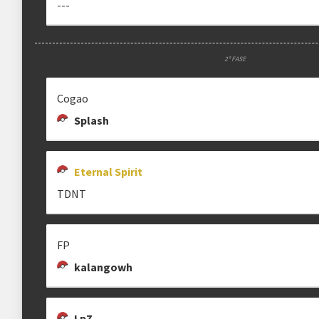
---
2ª FASE
Cogao
Splash
Eternal Spirit
TDNT
FP
kalangowh
LpZ