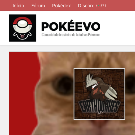
Início
Fórum
Pokédex
Discord
(
)
57