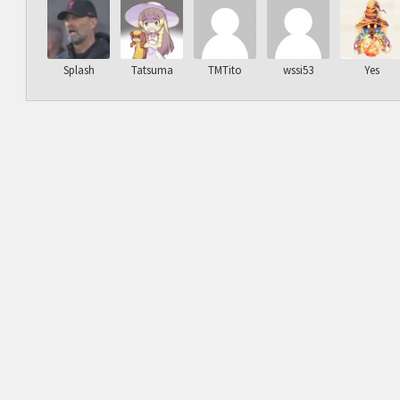
Splash
Tatsuma
TMTito
wssi53
Yes