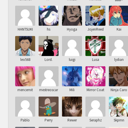
HANTSUKI
hs
Hyoga
JojenReed
Kai
leo568
Lord.
luigi
Lusa
lydian
mencemit
mestreoscar
Mili
Mirror Coat
Ninja Caro
Pablo
Perry
Rewer
Seraphz
Skpmn