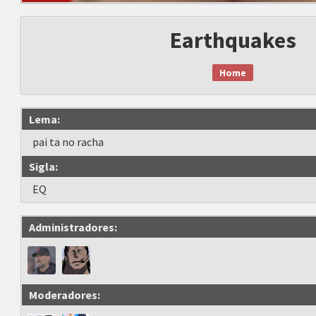
Earthquakes
Home
Lema:
pai ta no racha
Sigla:
EQ
Administradores:
Moderadores: