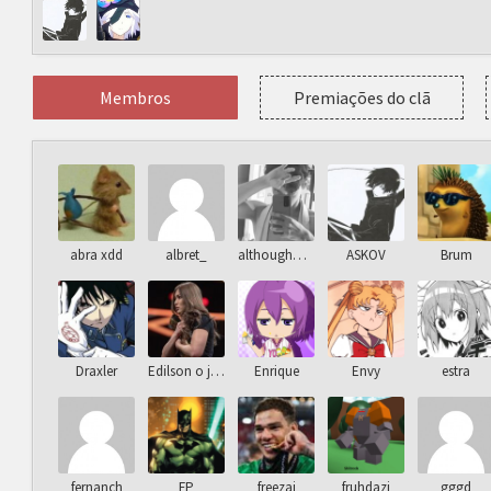
Membros
Premiações do clã
abra xdd
albret_
althoughmirai
ASKOV
Brum
Draxler
Edilson o jogador
Enrique
Envy
estra
fernanch
FP
freezai
fruhdazi
gggd