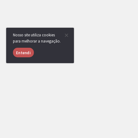
Nosso site utiliza cookies
para melhorar a navegação.
Entendi
USUÁRIOS ONLINE
906 usuários online nas últimas 24 horas (26 mem
Shadowfi
,
JP3011
,
vinicria
,
LiTe
,
Klamas
,
andrefurry
,
deedzin
,
[DR] Thiago Nunes
,
lcalvex
,
ZeroTwo.
,
[DR] CaCaTuA
,
linos
Broken
,
mipc
,
Leviandra
,
zeprikito21_23