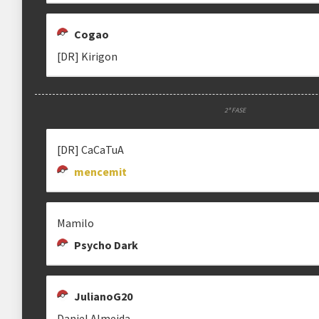
Cogao
[DR] Kirigon
2ª FASE
[DR] CaCaTuA
mencemit
Mamilo
Psycho Dark
JulianoG20
Daniel Almeida