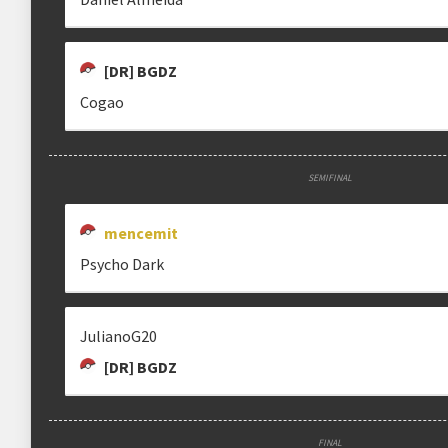
[DR] BGDZ
Cogao
SEMIFINAL
mencemit
Psycho Dark
JulianoG20
[DR] BGDZ
FINAL