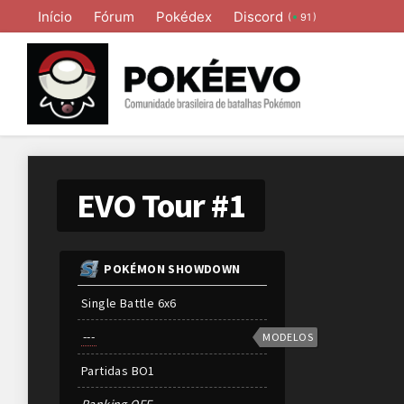
Início
Fórum
Pokédex
Discord
(
)
91
EVO Tour #1
POKÉMON SHOWDOWN
Single Battle 6x6
---
MODELOS
Partidas
BO
1