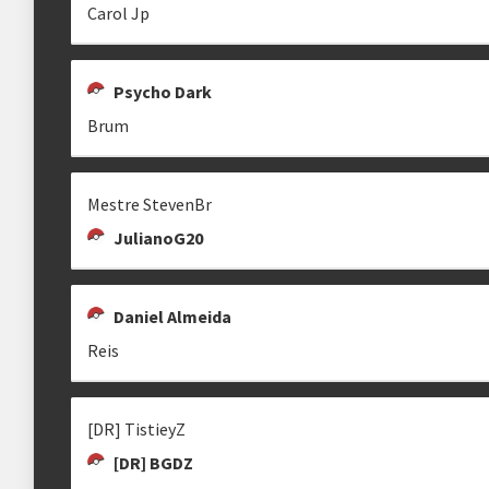
Carol Jp
Estrutura das chaves
Psycho Dark
Etapa única
Chaves mata-mata
Brum
Mestre StevenBr
clicando aqui
JulianoG20
Daniel Almeida
Reis
[DR] TistieyZ
[DR] BGDZ