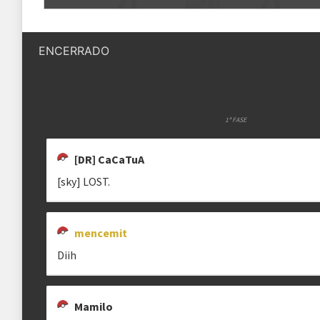
Quantidade de vagas
32 vagas
MENCEMIT
PSYCHO DARK
MAMILO
ENCERRADO
Status das inscrições
Inscrições encerradas
Como se inscrever
As inscrições serão feitas em um 
Ele ficará visível após a abertura
1ª FASE
[DR] BGDZ
COGAO
[DR] KIRIGON
rbeegodyu
drjuliao
Igor
[DR] CaCaTuA
Regras
[sky] LOST.
Plataforma
Pokémon Showdown
Formato
mencemit
Single Battle 6x6
DANIEL ALMEIDA
[SKY] LOST.
BRUM
[
Diih
Metagame
---
Rematches
Melhor de 1 (BO1)
Mamilo