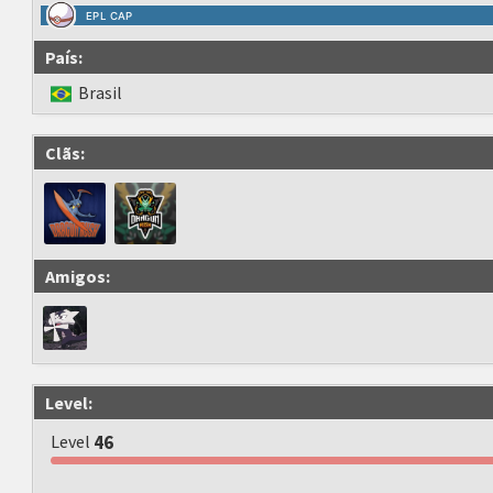
EPL CAP
País:
Brasil
Clãs:
Amigos:
Level:
Level
46