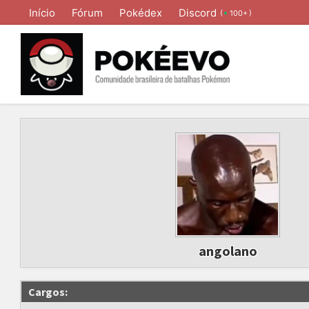
Início
Fórum
Pokédex
Discord
(
)
100+
angolano
Cargos: