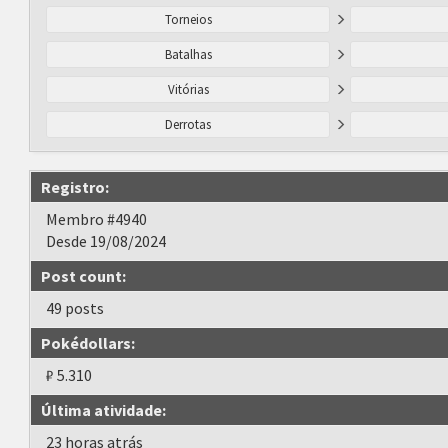
Torneios
Batalhas
Vitórias
Derrotas
Registro:
Membro #4940
Desde 19/08/2024
Post count:
49 posts
Pokédollars:
₽ 5.310
Última atividade:
23 horas atrás