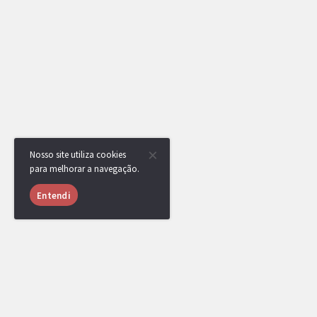
Nosso site utiliza cookies
para melhorar a navegação.
Entendi
USUÁRIOS ONLINE
1061 usuários online nas últimas 24 horas (35 me