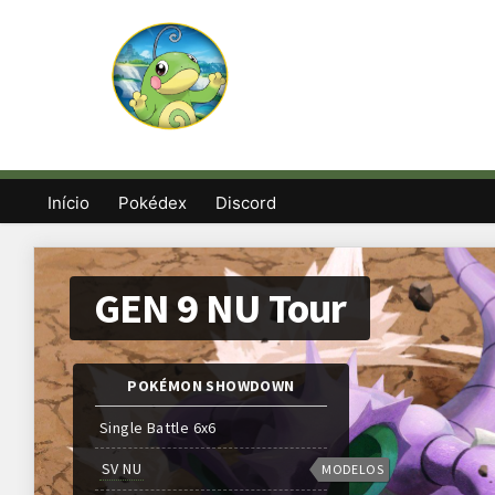
Início
Pokédex
Discord
GEN 9 NU Tour
POKÉMON SHOWDOWN
Single Battle 6x6
SV NU
MODELOS