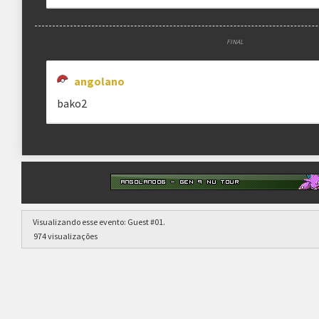
FINAL
angolano
bako2
Visualizando esse evento:
Guest #01
.
974 visualizações