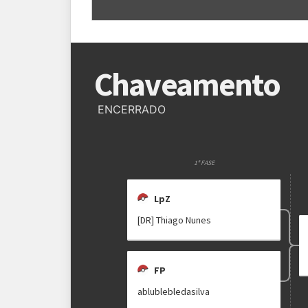
Regras
Plataforma
Pokémon Showdown
Chaveamento
Formato
Single Battle 6x6
Metagame
SM OU
ENCERRADO
Rematches
Melhor de 1 (BO1)
1ª FASE
LpZ
[DR] Thiago Nunes
FP
ablublebledasilva