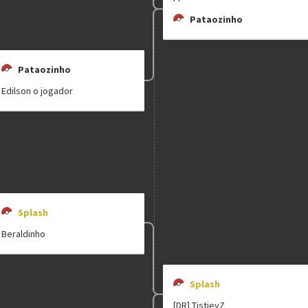
Pataozinho
Pataozinho
Edilson o jogador
clicando aqui
Splash
Beraldinho
Splash
[DR] TistieyZ