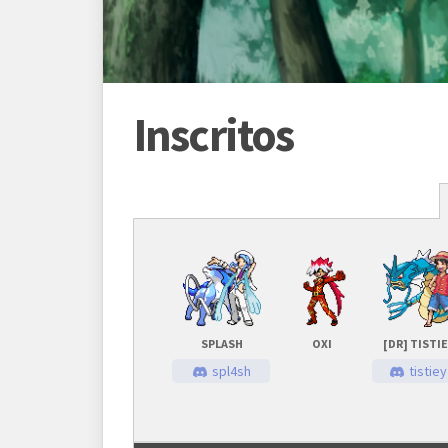
Inscritos
Programação
Abertura das inscrições
02/01
Sorteio das chaves
02/01
SPLASH
OXI
[DR] TISTI
Prazo para cada fase/rodada
45 mi
spl4sh
tistie