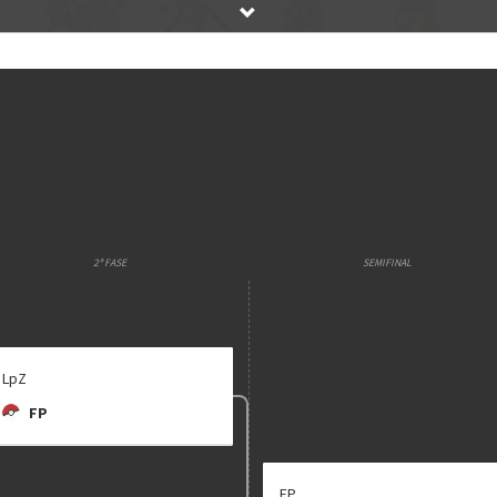
E
Etapa única
Chaves mata
TIPULIPA
FP
HOLY CHEETOS
ABLUBLEBLEDASILVA
joikolo
FP
jabiroca_
Maiores detalhes encontram-se na "
2ª FASE
SEMIFINAL
LpZ
FP
FP