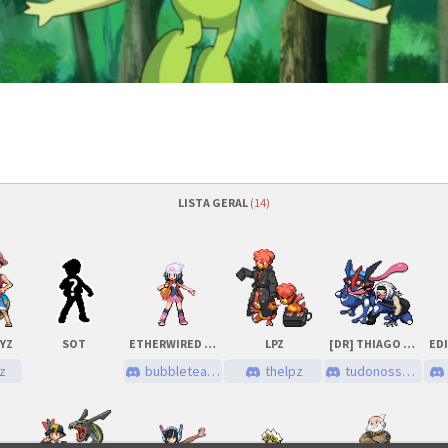
LISTA GERAL
(14)
/2021
às
17h00 (GMT -3)
Quantidade de vagas
/2021
às
18h00 (GMT -3)
Status das inscrições
EYZ
SOT
ETHERWIRED BUTTERFLY
LPZ
[DR] THIAGO NUNES
nutos
Como se inscrever
yz
bubbleteacigarettes
thelpz
tudonossotop