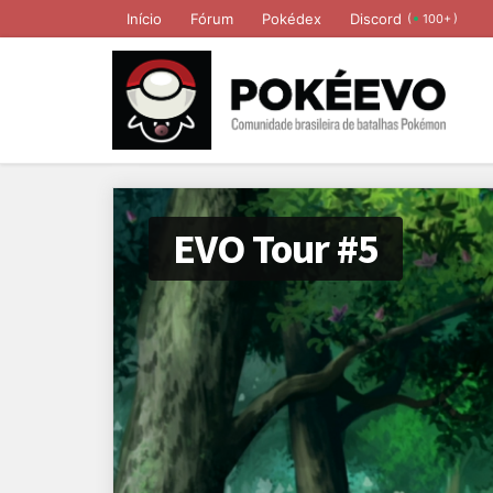
Início
Fórum
Pokédex
Discord
(
)
100+
EVO Tour #5