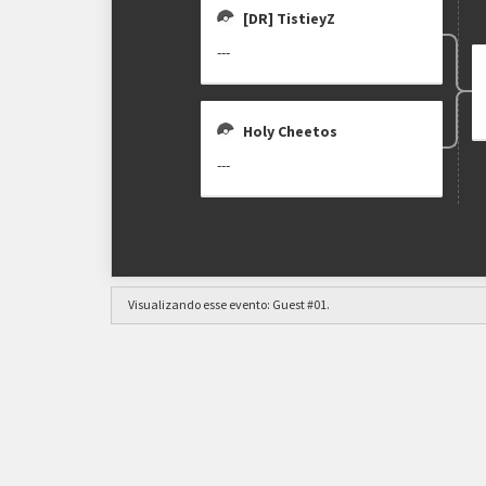
[DR] TistieyZ
---
Holy Cheetos
---
Visualizando esse evento:
Guest #01
.