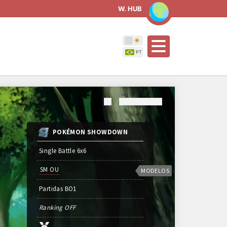
W. HUB
POKÉMON SHOWDOWN
Single Battle 6x6
SM OU
MODELOS
Partidas
BO
1
Ranking OFF