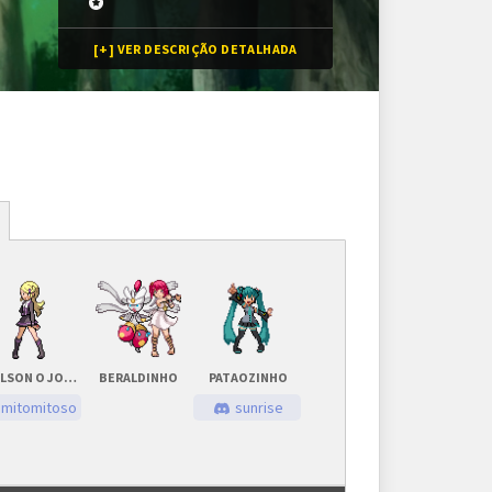
[+] VER DESCRIÇÃO DETALHADA
Inscrições
16 vagas
Inscrições encerradas
EDILSON O JOGADOR
BERALDINHO
PATAOZINHO
As inscrições serão feitas em um painel próprio.
mitomitoso
sunrise
Ele ficará visível após a abertura do torneio.