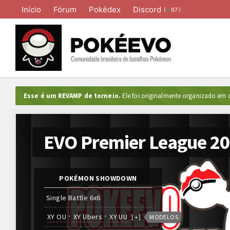
Início
Fórum
Pokédex
Discord
(
)
97
Esse é um REVAMP de torneio.
Ele foi originalmente organizado em o
EVO Premier League 2
POKÉMON SHOWDOWN
Single Battle 6x6
XY OU
XY Ubers
XY UU
[
]
+
MODELOS