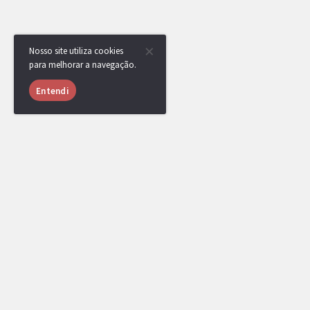
Nosso site utiliza cookies
para melhorar a navegação.
Entendi
USUÁRIOS ONLINE
1839 usuários online nas últimas 24 horas (24 me
BannedList
,
TSC
,
LiTe
,
[DR] Dugtrio Is Br
angolano
,
lucasquaque
,
vinicria
,
dhurr
,
mi
Eremita
,
Nebby
,
Enrique
,
djistivi11
,
AlekxB
Hiidan
,
vipz2
,
leo568
,
AllonsoZ
,
ClosedBeta