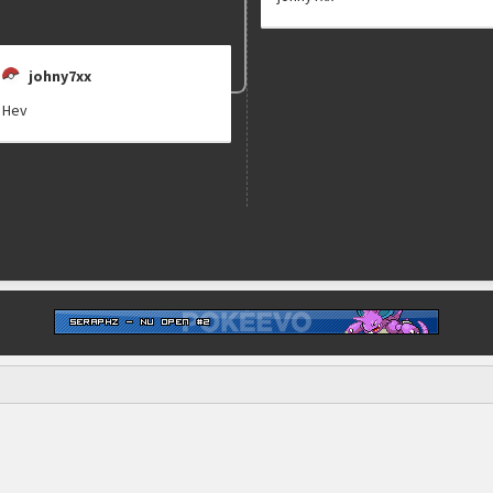
johny7xx
Hev