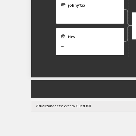
johny7xx
---
Hev
---
Visualizando esse evento:
Guest #01
.