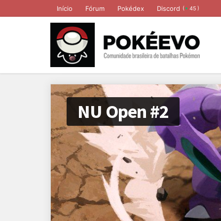
Início
Fórum
Pokédex
Discord
(
)
45
NU Open #2