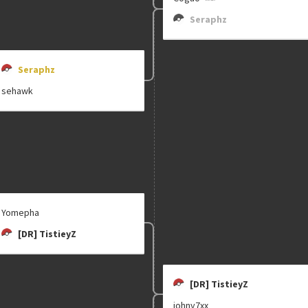
Seraphz
Seraphz
sehawk
Yomepha
[DR] TistieyZ
[DR] TistieyZ
johny7xx