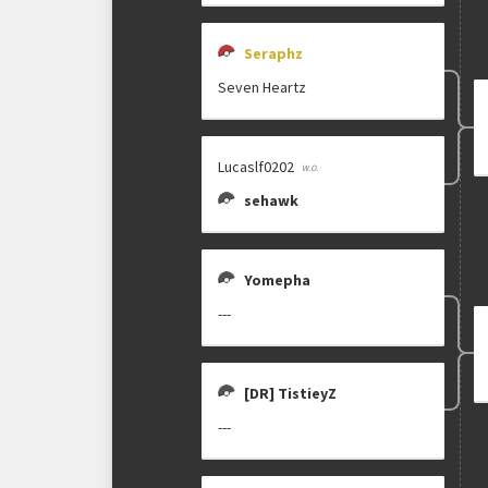
Seraphz
Seven Heartz
Lucaslf0202
sehawk
Yomepha
---
[DR] TistieyZ
---