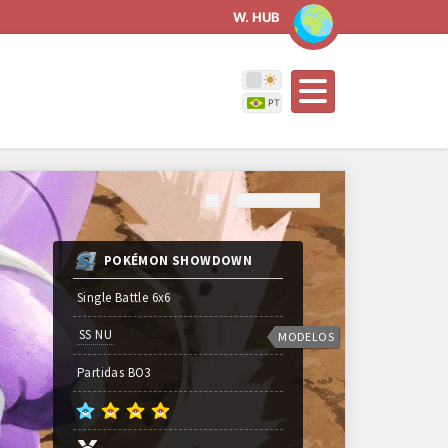
W. HUB
POKÉMON SHOWDOWN
Single Battle 6x6
SS NU
MODELOS
Partidas
BO
3