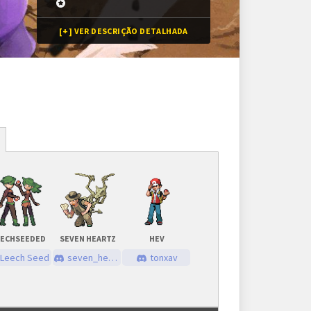
[+] VER DESCRIÇÃO DETALHADA
Inscrições
16 vagas
Inscrições encerradas
EECHSEEDED
SEVEN HEARTZ
HEV
As inscrições serão feitas em um painel próprio.
Leech Seed
seven_heartz
tonxav
Ele ficará visível após a abertura do torneio.