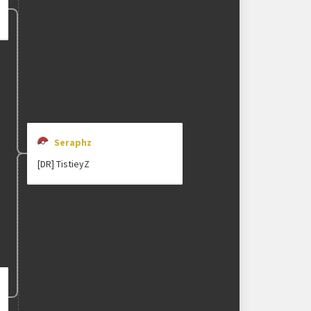
Seraphz
[DR] TistieyZ