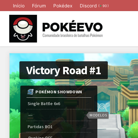
Início
Fórum
Pokédex
Discord
(
)
90
Victory Road #1
POKÉMON SHOWDOWN
Single Battle 6x6
---
MODELOS
Partidas
BO
1