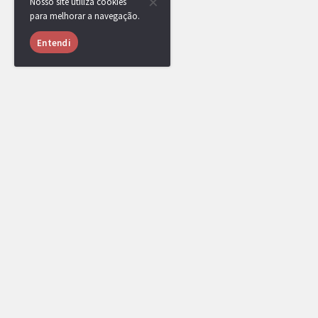
Nosso site utiliza cookies
para melhorar a navegação.
Entendi
OldAmber
MEMBRO
08/03/2019 às
15:13
Tava parado isso aqui, mas que bom que vocês são comprom
jogando certinho mesmo assim <3 e parabéns, Splash!! "Os 
exaltados" fez todo o sentido agora!! Boa sorte na E4!
Splash