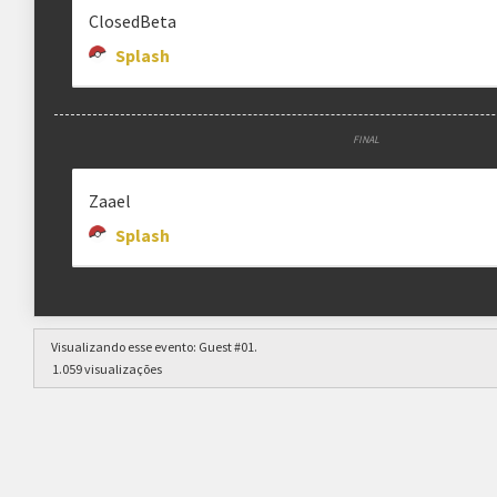
ClosedBeta
Splash
FINAL
Zaael
Splash
Visualizando esse evento:
Guest #01
.
1.059 visualizações