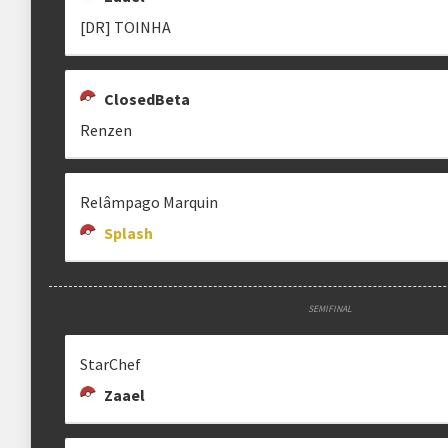
[DR] TOINHA
ClosedBeta
Renzen
Relâmpago Marquin
Splash
SEMIFINAL
StarChef
Zaael