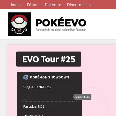
Início
Fórum
Pokédex
Discord
(
)
100+
EVO Tour #25
POKÉMON SHOWDOWN
Single Battle 6x6
---
MODELOS
Partidas
BO
1