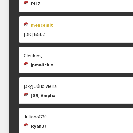
PILZ
Estrutura das chaves
mencemit
Etapa única
Chaves mata-mata
[DR] BGDZ
Cleubim,
clicando aqui
jpmelichio
[sky] Júlio Vieira
[DR] Ampha
JulianoG20
Ryan37