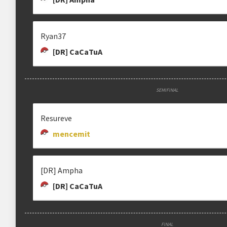
Ryan37
[DR] CaCaTuA
SEMIFINAL
Resureve
mencemit
[DR] Ampha
[DR] CaCaTuA
FINAL