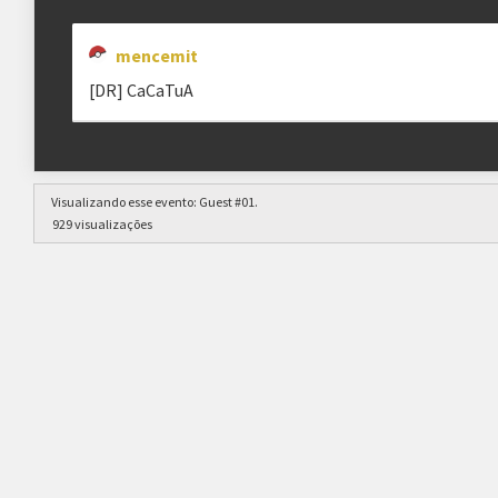
mencemit
[DR] CaCaTuA
Visualizando esse evento:
Guest #01
.
929 visualizações