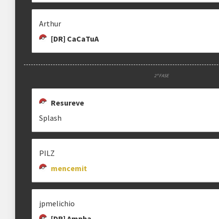
Arthur
[DR] CaCaTuA
2ª FASE
Resureve
Splash
PILZ
mencemit
jpmelichio
[DR] Ampha