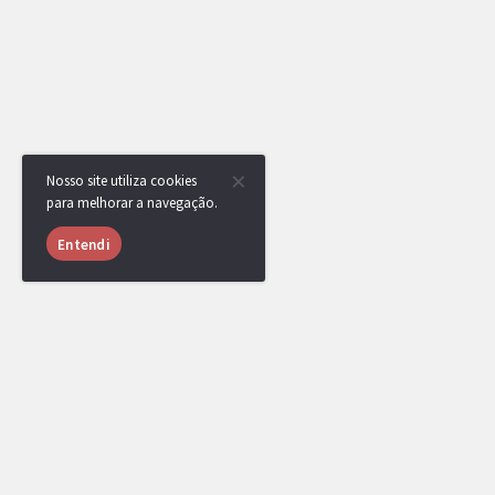
Nosso site utiliza cookies
para melhorar a navegação.
Entendi
JulianoG20
MEMBRO
23/06/2018 às
20:55