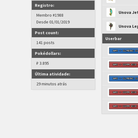
Registro:
Unova Je
Membro #1988
Desde 01/01/2019
Unova Le
Post count:
Userbar
141 posts
Pokédollars:
₽ 3.895
Última atividade:
29 minutos atrás