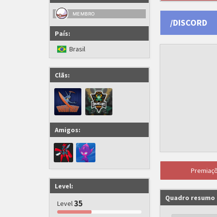
MEMBRO
/DISCORD
País:
Brasil
Clãs:
Amigos:
Premiaç
Level:
Quadro resumo
35
Level