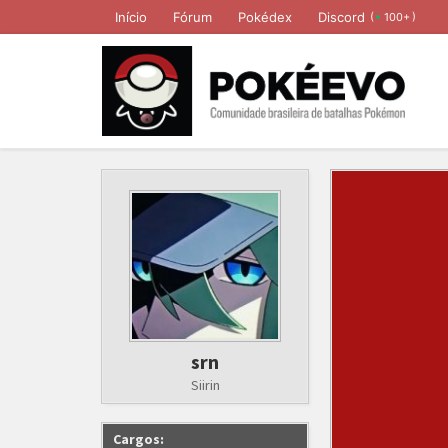
Início
Fórum
Pokédex
Discord
(
)
100+
srn
Siirin
Cargos: