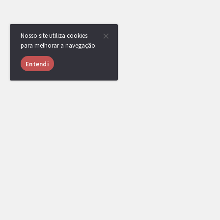
Nosso site utiliza cookies
para melhorar a navegação.
Entendi
USUÁRIOS ONLINE
1026 usuários online nas últimas 24 horas
vinicria
,
LpZ
,
baldi
,
andrefurry
,
ped
GregoIsBack_
,
yKyzerzzx
,
[DR] Dugtr
yRenan
,
qzz
,
Minatevis
,
hijokah
,
T.tony
[Administrador]
[Top Rank]
[Líder de Clã