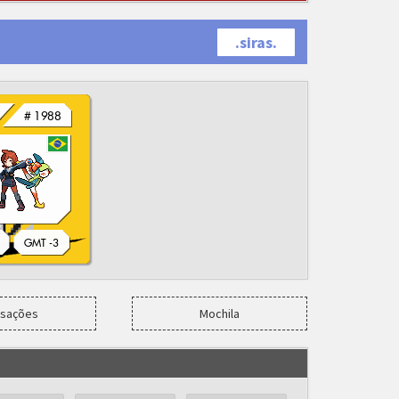
.siras.
nsações
Mochila