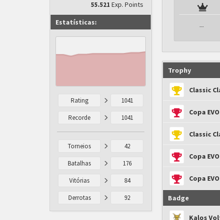
Exp. Points
55.521
Estatísticas:
---
Trophy
Classic C
Rating
1041
Copa EVO
Recorde
1041
Classic C
Torneios
42
Copa EVO
Batalhas
176
Copa EVO
Vitórias
84
Derrotas
92
Badge
Kalos Vo