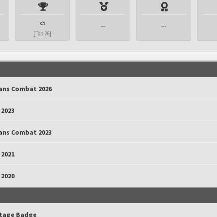
x5
---
---
[Top 26]
lans Combat 2026
 2023
lans Combat 2023
 2021
 2020
ltage Badge