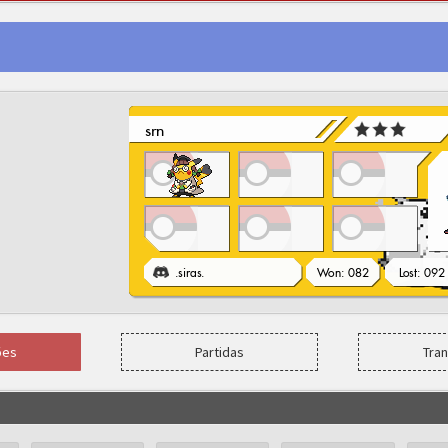
ões
Partidas
Tra