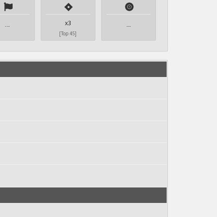
x3
---
---
[Top 45]