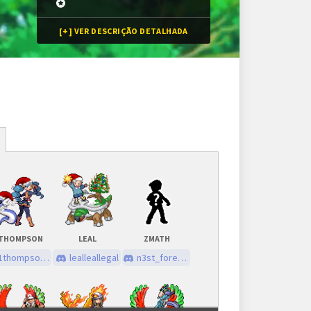
[+] VER DESCRIÇÃO DETALHADA
Inscrições
32 vagas + substitutos
Inscrições encerradas
THOMPSON
LEAL
ZMATH
As inscrições serão feitas em um painel próprio.
1thompson0345
lealleallegal
n3st_forest_67097
Ele ficará visível após a abertura do torneio.