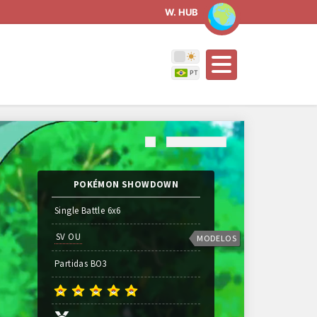
W. HUB
POKÉMON SHOWDOWN
Single Battle 6x6
SV OU
MODELOS
Partidas
BO
3