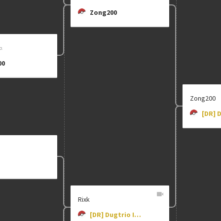
Zong200
00
Zong200
Rixk
[DR] Dugtrio Is Broken