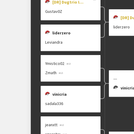
[DR] Dugtrio Is Broken
Gustav0Z
liderzero
liderzero
Leviandra
Ymistico02
Zmath
---
vinicri
vinicria
sadala336
jeanxtt