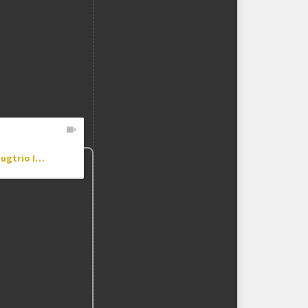
[DR] Dugtrio Is Broken