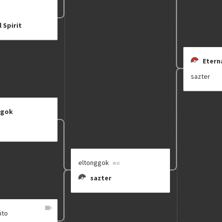
 Spirit
Eterna
sazter
ggok
eltonggok
sazter
ito