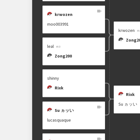
krwozen
moo003991
krwozen
Zong2
leal
Zong200
shinny
Rixk
Rixk
Su ヵッい
Su ヵッい
lucasquaque