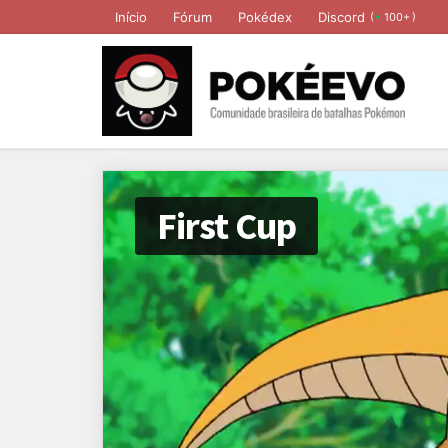
Início
Fórum
Pokédex
Discord
(
)
100+
First Cup