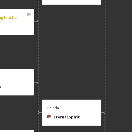
[DR] Dugtrio Is Broken
a
vinicria
Eternal Spirit