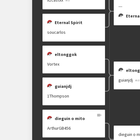
xzcastxx
---
Eternal
Eternal Spirit
soucarlos
eltonggok
Vortex
elton
guianjdj
guianjdj
1Thompson
dieguin o mito
ArthurGB456
dieguin o m