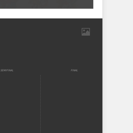
strutura das chaves
-mata
ZONG200
SOUCARLOS
SHINNY
jovani2802809
soucarlos_123
shinnyzx
Ranking aplicado
5
JEANXTT
SU ヵッい
RIXK
SEMIFINAL
FINAL
jean14w6_33391
sylveon_rsrs
rixk1__