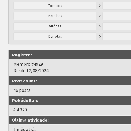
Torneios
Batalhas
Vitórias
Derrotas
Registro:
Membro #4929
Desde 12/08/2024
Post count:
46 posts
Pokédollars:
₽ 4.320
Última atividade:
1 mês atrás