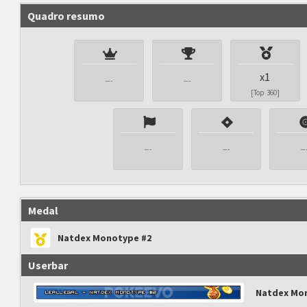
Quadro resumo
x1
---
---
[Top 360]
---
---
--
Medal
Natdex Monotype #2
Userbar
Natdex Mo