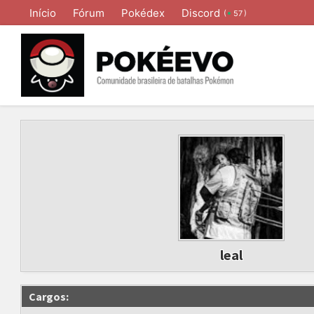
Início
Fórum
Pokédex
Discord
(
)
57
leal
Cargos: