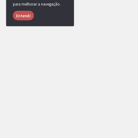
para melhorar a navegação.
Entendi
USUÁRIOS ONLINE
1053 usuários online nas últimas 24 horas (34 me
TSC
,
JP3011
,
vinicria
,
[DR] CaCaTuA
,
Jeidel
,
anos luz
,
mipc
,
Scar109
,
LiTe
,
[DR] Gr
xocdiaink1
,
Rixk
,
[DR] Dugtrio Is Brok
Mafrazinho
,
andrefurry
,
banpool
,
ZeroTwo.
,
angolano
,
Aoi_happy
,
Zero
,
JspKiC
,
lc
Shadowfi
,
djistivi11
e
yRenan
.
[Administrador]
[Top Rank]
[Líder de Clã]
[EPL 