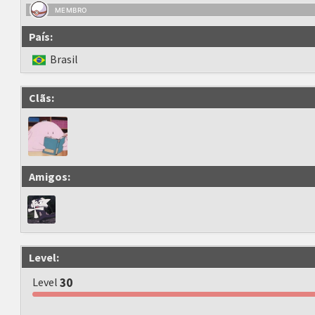
MEMBRO
País:
Brasil
Clãs:
Amigos:
Level:
Level
30